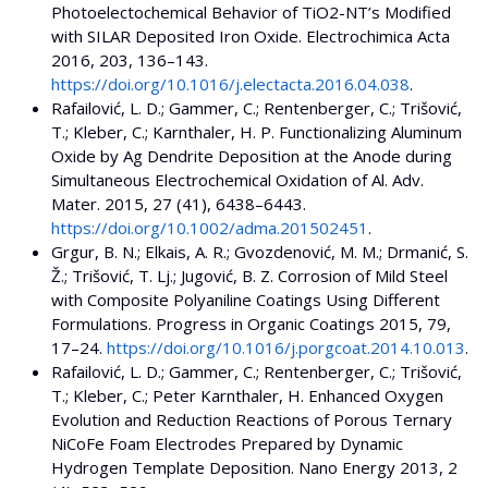
Photoelectochemical Behavior of TiO2-NT’s Modified
with SILAR Deposited Iron Oxide. Electrochimica Acta
2016, 203, 136–143.
https://doi.org/10.1016/j.electacta.2016.04.038
.
Rafailović, L. D.; Gammer, C.; Rentenberger, C.; Trišović,
T.; Kleber, C.; Karnthaler, H. P. Functionalizing Aluminum
Oxide by Ag Dendrite Deposition at the Anode during
Simultaneous Electrochemical Oxidation of Al. Adv.
Mater. 2015, 27 (41), 6438–6443.
https://doi.org/10.1002/adma.201502451
.
Grgur, B. N.; Elkais, A. R.; Gvozdenović, M. M.; Drmanić, S.
Ž.; Trišović, T. Lj.; Jugović, B. Z. Corrosion of Mild Steel
with Composite Polyaniline Coatings Using Different
Formulations. Progress in Organic Coatings 2015, 79,
17–24.
https://doi.org/10.1016/j.porgcoat.2014.10.013
.
Rafailović, L. D.; Gammer, C.; Rentenberger, C.; Trišović,
T.; Kleber, C.; Peter Karnthaler, H. Enhanced Oxygen
Evolution and Reduction Reactions of Porous Ternary
NiCoFe Foam Electrodes Prepared by Dynamic
Hydrogen Template Deposition. Nano Energy 2013, 2