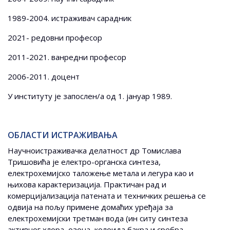
1989-2004. истраживач сарадник
2021- редовни професор
2011-2021. ванредни професор
2006-2011. доцент
У институту је запослен/а од 1. јануар 1989.
ОБЛАСТИ ИСТРАЖИВАЊА
Научноистраживачка делатност др Томислава
Тришовића је електро-органска синтеза,
електрохемијско таложење метала и легура као и
њихова карактеризација. Практичан рад и
комерцијализација патената и техничких решења се
одвија на пољу примене домаћих уређаја за
електрохемијски третман вода (ин ситу синтеза
активног хлора, озона, колоида бакра и сребра,