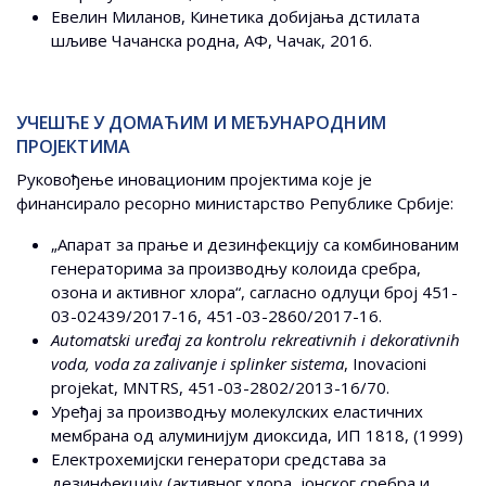
Евелин Миланов, Кинетика добијања дстилата
шљиве Чачанска родна, АФ, Чачак, 2016.
УЧЕШЋЕ У ДОМАЋИМ И МЕЂУНАРОДНИМ
ПРОЈЕКТИМА
Руковођење иновационим пројектима које је
финансирало ресорно министарство Републике Србије:
„Апарат за прање и дезинфекцију са комбинованим
генераторима за производњу колоида сребра,
озона и активног хлора“, сагласно одлуци број 451-
03-02439/2017-16, 451-03-2860/2017-16.
Automatski uređaj za kontrolu rekreativnih i dekorativnih
voda, voda za zalivanje i splinker sistema
, Inovacioni
projekat, MNTRS, 451-03-2802/2013-16/70.
Уређај за производњу молекулских еластичних
мембрана од алуминијум диоксида, ИП 1818, (1999)
Електрохемијски генератори средстава за
дезинфекцију (активног хлора, јонског сребра и