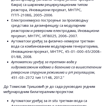
бакра) са шаржним рециркулационим типом
реактора, Иновациони пројекат, МНТРС,
ПТП-2108Б, 2005–2006.
Електрохемијско постројење за производњу
средстава за дезинфекцију са модуларним
реактором и реверсним електродама, Иновациони
пројекат, МНТРС, ИП8025, 2006–2007.
Аутоматски уређај за физичко-хемијски третман
вода са комбинованим модуларним генераторима,
Иновациони пројекат, МНТРС, 45–01–000–65/2008–
01/88, 2008.
Аутоматски уређај за третман вода у
хидромасажним кадама и базенима са вишестепеним
реверсним струјним режимима и pH регулацијом
,
451–03–2372 тип 1/148, 2012.“
Др Томислав Тришовић је до сада руководио једним
међународним билатералним пројектом:
Аутоматски уређај за
in situ
третман вода са
фотоелектрохемијским и електрохемијским