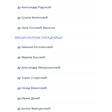
др Александар Радоњић
др Сузана Филиповић
др Лана Поповић Манески
ВИШИ НАУЧНИ САРАДНИЦИ
др Љиљана Веселиновић
др Марина Вуковић
др Александар Митрашиновић
др Зоран Стојановић
др Ненад Филиповић
др Ивана Динић
др Јелена Живојиновић