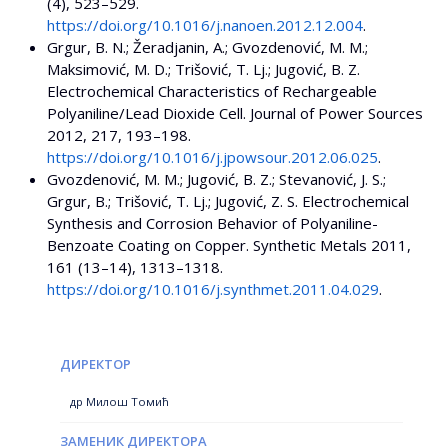
(4), 523–529.
https://doi.org/10.1016/j.nanoen.2012.12.004
.
Grgur, B. N.; Žeradjanin, A.; Gvozdenović, M. M.;
Maksimović, M. D.; Trišović, T. Lj.; Jugović, B. Z.
Electrochemical Characteristics of Rechargeable
Polyaniline/Lead Dioxide Cell. Journal of Power Sources
2012, 217, 193–198.
https://doi.org/10.1016/j.jpowsour.2012.06.025
.
Gvozdenović, M. M.; Jugović, B. Z.; Stevanović, J. S.;
Grgur, B.; Trišović, T. Lj.; Jugović, Z. S. Electrochemical
Synthesis and Corrosion Behavior of Polyaniline-
Benzoate Coating on Copper. Synthetic Metals 2011,
161 (13–14), 1313–1318.
https://doi.org/10.1016/j.synthmet.2011.04.029
.
ДИРЕКТОР
др Милош Томић
ЗАМЕНИК ДИРЕКТОРА