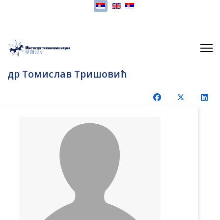
Изаберите ваш језик
др Томислав Тришовић