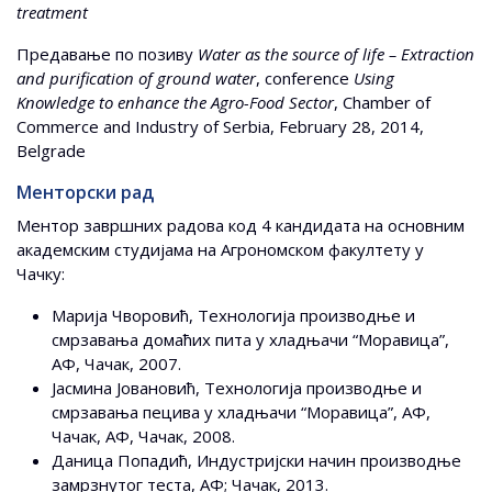
treatment
Предавање по позиву
Water as the source of life – Extraction
and purification of ground water
, conference
Using
Knowledge to enhance the Agro-Food Sector
, Chamber of
Commerce and Industry of Serbia, February 28, 2014,
Belgrade
Менторски рад
Ментор завршних радова код 4 кандидата на основним
академским студијама на Агрономском факултету у
Чачку:
Марија Чворовић, Технологија производње и
смрзавања домаћих пита у хладњачи “Моравица”,
АФ, Чачак, 2007.
Јасмина Јовановић, Технологија производње и
смрзавања пецива у хладњачи “Моравица”, АФ,
Чачак, АФ, Чачак, 2008.
Даница Попадић, Индустријски начин производње
замрзнутог теста, АФ; Чачак, 2013.