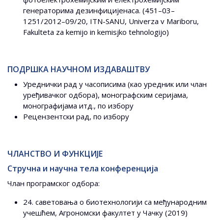
генераторима дезинфицијенаса. (451–03–
1251/2012–09/20, ITN-SANU, Univerza v Mariboru,
Fakulteta za kemijo in kemisjko tehnologijo)
ПОДРШКА НАУЧНОМ ИЗДАВАШТВУ
Уреднички рад у часописима (као уредник или члан
уређивачког одбора), монографским серијама,
монографијама итд., по избору
Рецензентски рад, по избору
ЧЛАНСТВО И ФУНКЦИЈЕ
Стручна и научна тела конференција
Члан програмског одбора:
24. саветовања о биотехнологији са међународним
учешћем, Агрономски факултет у Чачку (2019)