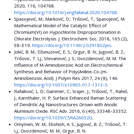
2020, 116, 104768.
https://doi.org/10.1016/j.engfailanal.2020.104768
.
Spasojević, M.; Marković, D.; Trišović, T.; Spasojević, M.
Mathematical Model of the Catalytic Effect of
Chromium(VI) on Hypochlorite Disproportionation in
Chlorate Electrolysis. J. Electrochem. Soc. 2018, 165 (2),
E8–E19.
https://doi.org/10.1149/2.0291802jes
.
Jokić, B. M.; Džunuzović, E. S.; Grgur, B. N.; Jugović, B. Z.;
Trišovic, T. Lj.; Stevanović, J. S.; Gvozdenović, M. M. The
Influence of M-Aminobenzoic Acid on Electrochemical
Synthesis and Behavior of Poly(Aniline-Co-(m-
Aminobenzoic Acid). J Polym Res 2017, 24 (9), 146.
https://doi.org/10.1007/s10965-017-1313-5
.
Rafailović, L. D.; Gammer, C.; Srajer, J.; Trišović, T.; Rahel,
J.; Karnthaler, H. P. Surface Enhanced Raman Scattering
of Dendritic Ag Nanostructures Grown with Anodic
Aluminium Oxide. RSC Adv. 2016, 6 (40), 33348–33352.
https://doi.org/10.1039/C5RA26632G
.
Omymen, W. M.; Ebshish, A. S.; Jugović, B. Z.; Trišović, T.
Lj.; Gvozdenović, M. M.; Grgur, B. N.