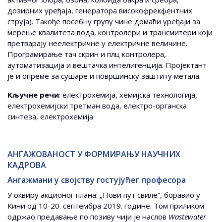
дозирних уређаја, генератора високофрекфентних
струја). Такође посебну групу чине домаћи уређаји за
мерење квалитета вода, контролери и трансмитери који
претварају неелектричне у електричне величине.
Програмирање тач скрин и плц контролера,
аутоматизација и вештачка интелигенција. Пројектант
је и опреме за сушаре и површинску заштиту метала.
Кључне речи
: електрохемија, хемијска технологија,
електрохемијски третман вода, електро-органска
синтеза, електрохемија
АНГАЖОВАНОСТ У ФОРМИРАЊУ НАУЧНИХ
КАДРОВА
Ангажмани у својству гостујућег професора
У оквиру акционог плана: „Нови пут свиле“, боравио у
Кини од 10-20. септембра 2019. године. Том приликом
одржао предавање по позиву чији је наслов
Wastewater