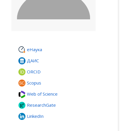
еНаука
ДАИС
ORCID
Scopus
Web of Science
ResearchGate
LinkedIn