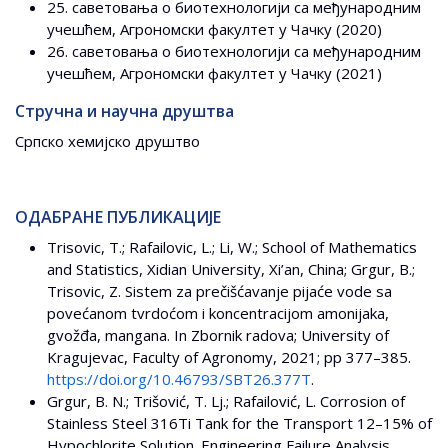
25. саветовања о биотехнологији са међународним
учешћем, Агрономски факултет у Чачку (2020)
26. саветовања о биотехнологији са међународним
учешћем, Агрономски факултет у Чачку (2021)
Стручна и научна друштва
Српско хемијско друштво
ОДАБРАНЕ ПУБЛИКАЦИЈЕ
Trisovic, T.; Rafailovic, L.; Li, W.; School of Mathematics
and Statistics, Xidian University, Xi’an, China; Grgur, B.;
Trisovic, Z. Sistem za prečišćavanje pijaće vode sa
povećanom tvrdoćom i koncentracijom amonijaka,
gvožđa, mangana. In Zbornik radova; University of
Kragujevac, Faculty of Agronomy, 2021; pp 377–385.
https://doi.org/10.46793/SBT26.377T
.
Grgur, B. N.; Trišović, T. Lj.; Rafailović, L. Corrosion of
Stainless Steel 316Ti Tank for the Transport 12–15% of
Hypochlorite Solution. Engineering Failure Analysis