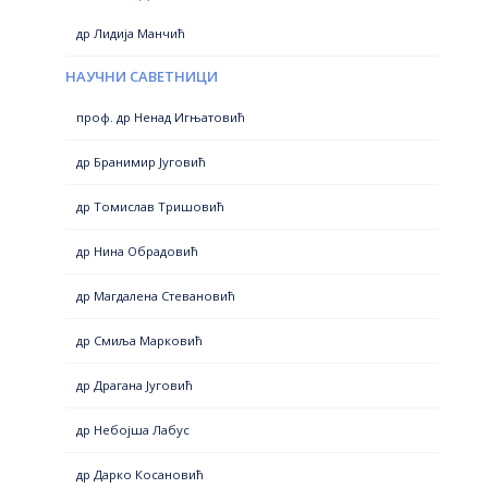
др Лидија Манчић
НАУЧНИ САВЕТНИЦИ
проф. др Ненад Игњатовић
др Бранимир Југовић
др Томислав Тришовић
др Нина Обрадовић
др Магдалена Стевановић
др Смиља Марковић
др Драгана Југовић
др Небојша Лабус
др Дарко Косановић