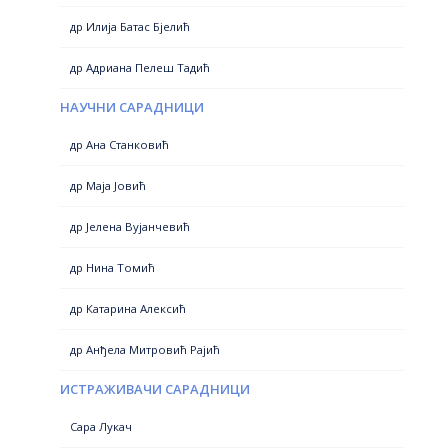
др Илија Батас Бјелић
др Адриана Пелеш Тадић
НАУЧНИ САРАДНИЦИ
др Ана Станковић
др Маја Јовић
др Јелена Вујанчевић
др Нина Томић
др Катарина Алексић
др Анђела Митровић Рајић
ИСТРАЖИВАЧИ САРАДНИЦИ
Сара Лукач