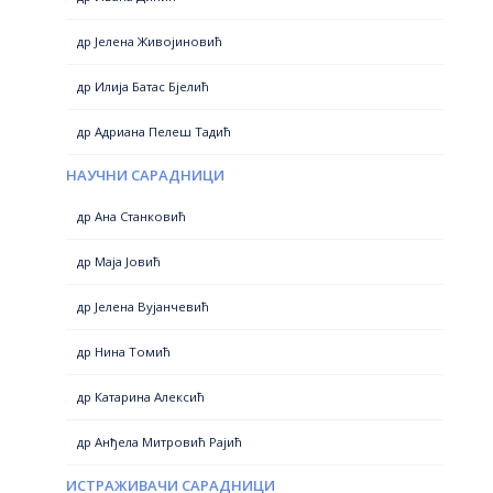
др Јелена Живојиновић
др Илија Батас Бјелић
др Адриана Пелеш Тадић
НАУЧНИ САРАДНИЦИ
др Ана Станковић
др Маја Јовић
др Јелена Вујанчевић
др Нина Томић
др Катарина Алексић
др Анђела Митровић Рајић
ИСТРАЖИВАЧИ САРАДНИЦИ