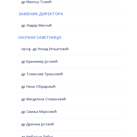
др Милош Томић
ЗАМЕНИК ДИРЕКТОРА
др Лидија Манчић
НАУЧНИ САВЕТНИЦИ
проф. др Ненад Игњатовић
др Бранимир Југовић
др Томислав Тришовић
др Нина Обрадовић
др Магдалена Стевановић
др Смиља Марковић
др Драгана Југовић
др Небојша Лабус