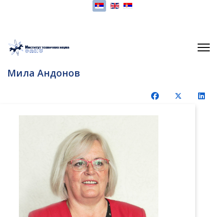
Изаберите ваш језик
Мила Андонов