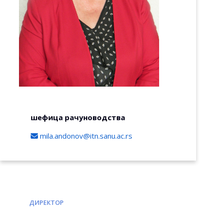
шефица рачуноводства
mila.andonov@itn.sanu.ac.rs
ДИРЕКТОР