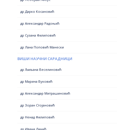
др Дарко Косановић
др Александар Радоњић
др Сузана Филиповић
др Лана Поповић Манески
ВИШИ НАУЧНИ САРАДНИЦИ
др Љиљана Веселиновић
др Марина Вуковић
др Александар Митрашиновић
др Зоран Стојановић
др Ненад Филиповић
др Ивана Динић