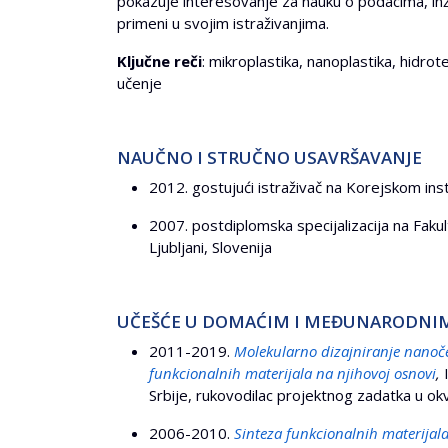
pokazuje interesovanje za nauku o podacima, in
primeni u svojim istraživanjima.
Ključne reči
: mikroplastika, nanoplastika, hidro
učenje
NAUČNO I STRUČNO USAVRŠAVANJE
2012. gostujući istraživač na Korejskom inst
2007. postdiplomska specijalizacija na Fakult
Ljubljani, Slovenija
UČEŠĆE U DOMAĆIM I MEĐUNARODNI
2011-2019.
Molekularno dizajniranje nanoče
funkcionalnih materijala na njihovoj osnovi
,
I
Srbije, rukovodilac projektnog zadatka u o
2006-2010.
Sinteza funkcionalnih materija