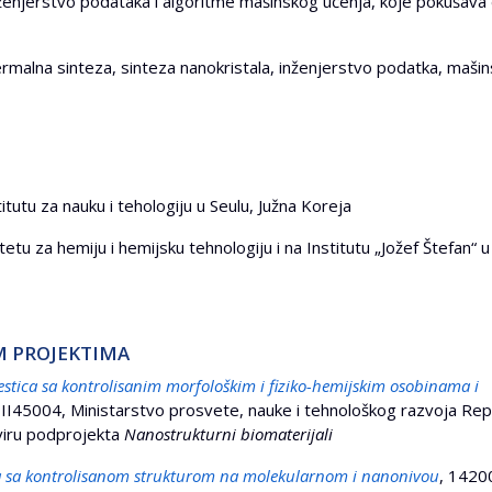
ženjerstvo podataka i algoritme mašinskog učenja, koje pokušava
termalna sinteza, sinteza nanokristala, inženjerstvo podatka, maši
itutu za nauku i tehologiju u Seulu, Južna Koreja
etu za hemiju i hemijsku tehnologiju i na Institutu „Jožef Štefan“ u
M PROJEKTIMA
stica sa kontrolisanim morfološkim i fiziko-hemijskim osobinama i
II45004, Ministarstvo prosvete, nauke i tehnološkog razvoja Rep
kviru podprojekta
Nanostrukturni biomaterijali
la sa kontrolisanom strukturom na molekularnom i nanonivou
, 1420