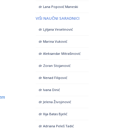
dr Lana Popović Maneski
VIŠI NAUČNI SARADNICI
dr Ljiljana Veselinović
dr Marina Vuković
dr Aleksandar Mitrašinović
dr Zoran Stojanović
dr Nenad Filipović
dr Ivana Dinić
jem
dr Jelena Živojinović
dr Ilija Batas Bjelić
dr Adriana Peleš Tadić