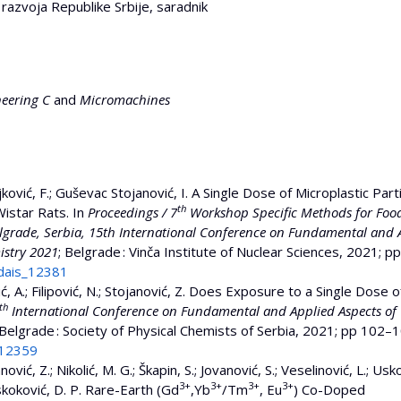
razvoja Republike Srbije, saradnik
neering C
and
Micromachines
eljković, F.; Guševac Stojanović, I. A Single Dose of Microplastic Part
th
istar Rats. In
Proceedings / 7
Workshop Specific Methods for Foo
elgrade, Serbia, 15th International Conference on Fundamental and 
istry 2021
; Belgrade : Vinča Institute of Nuclear Sciences, 2021; p
_dais_12381
ć, A.; Filipović, N.; Stojanović, Z. Does Exposure to a Single Dose o
th
International Conference on Fundamental and Applied Aspects of
 Belgrade : Society of Physical Chemists of Serbia, 2021; pp 102–1
_12359
nović, Z.; Nikolić, M. G.; Škapin, S.; Jovanović, S.; Veselinović, L.; Usk
3+
3+
3+
3+
 Uskoković, D. P. Rare-Earth (Gd
,Yb
/Tm
, Eu
) Co-Doped