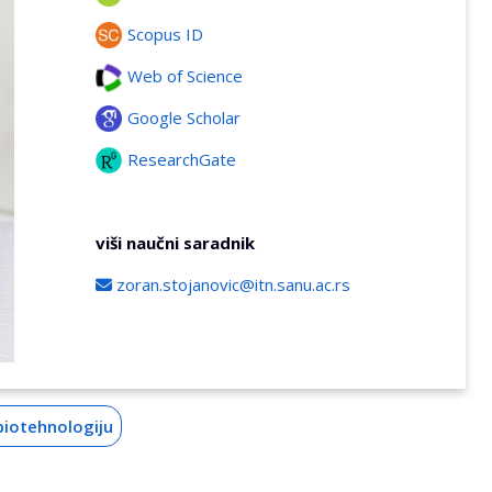
Scopus ID
Web of Science
Google Scholar
ResearchGate
viši naučni saradnik
zoran.stojanovic@itn.sanu.ac.rs
biotehnologiju