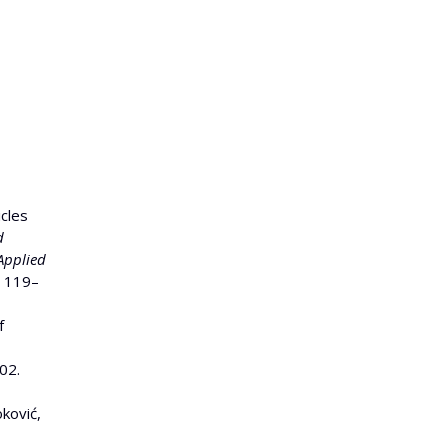
icles
d
Applied
p 119–
f
02.
oković,