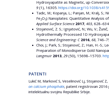
Hydroxyapatite as Magnetic, up-Conversio
9
(1), 16305.
https://doi.org/10.1038/s41
Tadic, M.; Kopanja, L.; Panjan, M.; Kralj, S.;
Fe
O
) Nanoplates: Quantitative Analysis of
2
3
Applied Surface Science
2017
,
403
, 628–634
Stojanović, Z. S.; Ignjatović, N.; Wu, V.; Žunič,
Hydrothermally Processed 1D Hydroxyapati
Science and Engineering: C
2016
,
68
, 746–7
Choi, J.; Park, S.; Stojanović, Z.; Han, H.-S.; 
Preparation of Monodisperse Gold Nanopart
Langmuir
2013
,
29
(50), 15698–15703.
htt
PATENTI
Lukić M, Marković S, Veselinović Lj, Stojanović Z
on calcium phosphate
, patent registrovan 2016
intelektualnu svojinu Republike Srbije.