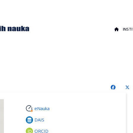
INST
eNauka
DAIS
ORCID