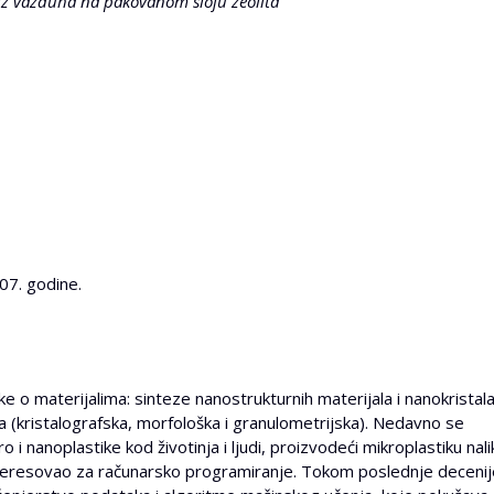
 iz vazduha na pakovanom sloju zeolita
07. godine.
ke o materijalima: sinteze nanostrukturnih materijala i nanokristal
a (kristalografska, morfološka i granulometrijska). Nedavno se
i nanoplastike kod životinja i ljudi, proizvodeći mikroplastiku nali
interesovao za računarsko programiranje. Tokom poslednje decenij