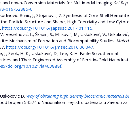
n and down-Conversion Materials for Multimodal Imaging.
Sci Rep
598-019-52885-0
.
 Nikodinovic-Runic, J.; Stojanovic, Z. Synthesis of Core-Shell Hematite
 the Particle Structure and Shape, High Coercivity and Low Cytotox
.
https://doi.org/10.1016/j.apsusc.2017.01.115
.
 V.; Veselinović, L.; Škapin, S.; Miljković, M.; Uskoković, V.; Uskoković,
te: Mechanism of Formation and Biocompatibility Studies.
Materi
57.
https://doi.org/10.1016/j.msec.2016.06.047
.
Lee, J.; Seok, H. K.; Uskoković, D.; Lee, K. H. Facile Solvothermal
icles and Their Engineered Assembly of Ferritin–Gold Nanoclust
ps://doi.org/10.1021/la403888f
.
, Uskoković D,
Way of obtaining high density bioceramic materials b
 pod brojem 54574 u Nacionalnom registru patenata u Zavodu za