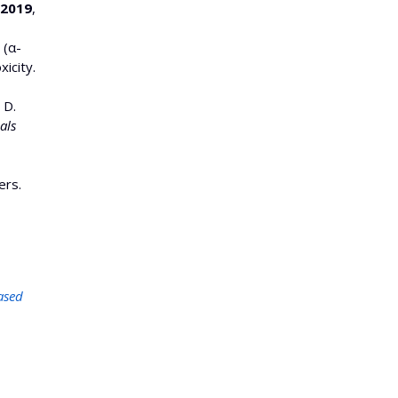
2019
,
 (α-
icity.
 D.
als
ers.
ased