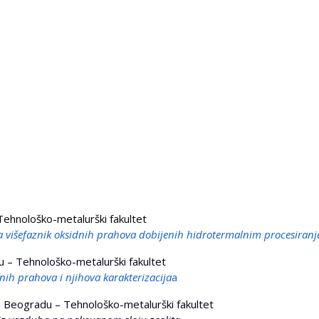
ehnološko-metalurški fakultet
va višefaznik oksidnih prahova dobijenih hidrotermalnim procesiran
 – Tehnološko-metalurški fakultet
ih prahova i njihova karakterizacija
a
u Beogradu – Tehnološko-metalurški fakultet