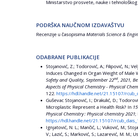
Ministarstvo prosvete, nauke i tehnološkog 
PODRŠKA NAUČNOM IZDAVAŠTVU
Recenzije u časopisima
Materials Science & Engi
ODABRANE PUBLIKACIJE
Stojanović, Z.; Todorović, A.; Filipović, N.; V
Induces Changed in Organ Weight of Male W
nd
Safety and Quality, September 22
, 2021, B
Aspects of Physical Chemistry - Physical Chem
122.
https://hdl.handle.net/21.15107/rcub
Guševac Stojanović, I.; Drakulić, D.; Todorovi
Microplastic Represent a Health Risk? In
15
Physical Chemistry : Physical chemistry 2021
;
https://hdl.handle.net/21.15107/rcub_dais
Ignjatović, N. L.; Mančić, L.; Vuković, M.; Stoja
V.; Lazić, S.; Marković, S.; Lazarević, M. M.;