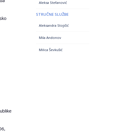
 da
Aleksa Stefanović
STRUČNE SLUŽBE
nsko
Aleksandra Stojičić
Mila Andonov
Milica Ševkušić
ublike
06,