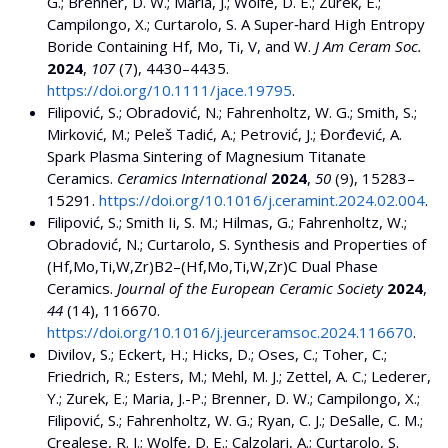
G.; Brenner, D. W.; Maria, J.; Wolfe, D. E.; Zurek, E.;
Campilongo, X.; Curtarolo, S. A Super‐hard High Entropy
Boride Containing Hf, Mo, Ti, V, and W.
J Am Ceram Soc.
2024
,
107
(7), 4430–4435.
https://doi.org/10.1111/jace.19795
.
Filipović, S.; Obradović, N.; Fahrenholtz, W. G.; Smith, S.;
Mirković, M.; Peleš Tadić, A.; Petrović, J.; Đorđević, A.
Spark Plasma Sintering of Magnesium Titanate
Ceramics.
Ceramics International
2024
,
50
(9), 15283–
15291.
https://doi.org/10.1016/j.ceramint.2024.02.004
.
Filipović, S.; Smith Ii, S. M.; Hilmas, G.; Fahrenholtz, W.;
Obradović, N.; Curtarolo, S. Synthesis and Properties of
(Hf,Mo,Ti,W,Zr)B2–(Hf,Mo,Ti,W,Zr)C Dual Phase
Ceramics.
Journal of the European Ceramic Society
2024
,
44
(14), 116670.
https://doi.org/10.1016/j.jeurceramsoc.2024.116670
.
Divilov, S.; Eckert, H.; Hicks, D.; Oses, C.; Toher, C.;
Friedrich, R.; Esters, M.; Mehl, M. J.; Zettel, A. C.; Lederer,
Y.; Zurek, E.; Maria, J.-P.; Brenner, D. W.; Campilongo, X.;
Filipović, S.; Fahrenholtz, W. G.; Ryan, C. J.; DeSalle, C. M.;
Crealese, R. J.; Wolfe, D. E.; Calzolari, A.; Curtarolo, S.