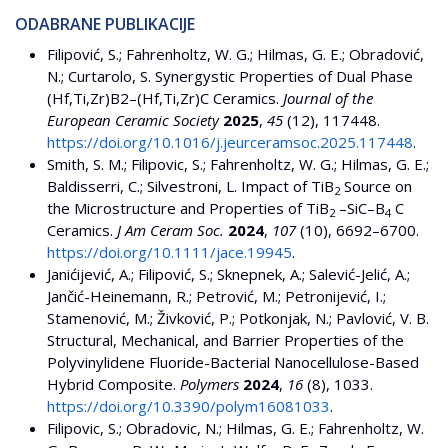
ODABRANE PUBLIKACIJE
Filipović, S.; Fahrenholtz, W. G.; Hilmas, G. E.; Obradović,
N.; Curtarolo, S. Synergystic Properties of Dual Phase
(Hf,Ti,Zr)B2–(Hf,Ti,Zr)C Ceramics.
Journal of the
European Ceramic Society
2025
,
45
(12), 117448.
https://doi.org/10.1016/j.jeurceramsoc.2025.117448
.
Smith, S. M.; Filipovic, S.; Fahrenholtz, W. G.; Hilmas, G. E.;
Baldisserri, C.; Silvestroni, L. Impact of TiB
Source on
2
the Microstructure and Properties of TiB
–SiC–B
C
2
4
Ceramics.
J Am Ceram Soc.
2024
,
107
(10), 6692–6700.
https://doi.org/10.1111/jace.19945
.
Janićijević, A.; Filipović, S.; Sknepnek, A.; Salević-Jelić, A.;
Jančić-Heinemann, R.; Petrović, M.; Petronijević, I.;
Stamenović, M.; Živković, P.; Potkonjak, N.; Pavlović, V. B.
Structural, Mechanical, and Barrier Properties of the
Polyvinylidene Fluoride-Bacterial Nanocellulose-Based
Hybrid Composite.
Polymers
2024
,
16
(8), 1033.
https://doi.org/10.3390/polym16081033
.
Filipovic, S.; Obradovic, N.; Hilmas, G. E.; Fahrenholtz, W.