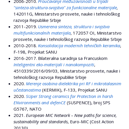
2006-2010.
Proučavanje međuzavisnosti u trijadi
″sinteza-struktura-svojstva″ za funkcionalne materijale
,
142011G, Ministarstvo prosvete, nauke i tehnološkog
razvoja Republike Srbije
2011-2019.
Usmerena sinteza, struktura i svojstva
multifunkcionalnih materijala
, 172057 OI, Ministarstvo
prosvete, nauke i tehnološkog razvoja Republike Srbije
2010-2018.
Konsolidacija modernih tehničkih keramika
,
F-198, Projekat SANU
2016-2017. Bilateralna saradnja sa Francuskom
Inteligentni eko-materijali i nanokompoziti
,
4510339/2016/09/03, Ministarstvo prosvete, nauke i
tehnološkog razvoja Republike Srbije
2020.
Merenje osobina dielektrika pri RF i mikrotalasnim
učestanostima
(KERMIK), F-133, Projekat SANU
2020.
SUper Strong ceramics for Protection in harsh
ENvironments and defenCE
(SUSPENCE), broj SPS
G5767, NATO
2021.
European MIC Network – New paths for science,
sustainability and standards
, Euro-MIC (Cost Action
20130)