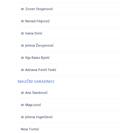
dr Zoran Stojanović
dr Nenad Filipović
dr Ivana Dinić
dr Jelena Živojinović
dr Ilija Batas Bjelić
dr Adriana Peleš Tadić
NAUČNI SARADNICI
dr Ana Stanković
dr Maja Jović
dr Jelena Vujančević
Nina Tomić