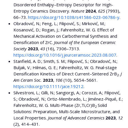
Disordered Enthalpy–Entropy Descriptor for High-
Entropy Ceramics Discovery.
Nature
2024
,
625
(7993),
66–73.
https://doi.org/10.1038/s41586-023-06786-y
.
Obradović, N.; Feng, L.; Filipović, S.; Mirković, M.;
Kosanović, D.; Rogan, J.; Fahrenholtz, W. G. Effect of
Mechanical Activation on Carbothermal Synthesis and
Densification of ZrC.
Journal of the European Ceramic
Society
2023
,
43
(16), 7306–7313.
https://doi.org/10.1016/j.jeurceramsoc.2023.08.007
.
Stanfield, A. D.; Smith, S. M.; Filipović, S.; Obradović, N.;
Buljak, V.; Hilmas, G. E.; Fahrenholtz, W. G. Final‐stage
Densification Kinetics of Direct Current–Sintered ZrB
.
J
2
Am Ceram Soc.
2023
,
106
(10), 5654–5661.
https://doi.org/10.1111/jace.19212
.
Silvestroni, L.; Gilli, N.; Sangiorgi, A.; Corozzi, A.; Filipović,
S.; Obradović, N.; Ortiz-Membrado, L.; Jiménez-Piqué, E.;
Fahrenholtz, W. G. Multi-Phase (Zr,Ti,Cr)B
Solid
2
Solutions: Preparation, Multi-Scale Microstructure, and
Local Properties.
Journal of Advanced Ceramics
2023
,
12
(2), 414–431.