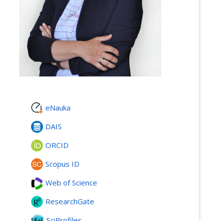
eNauka
DAIS
ORCID
Scopus ID
Web of Science
ResearchGate
SciProfiles