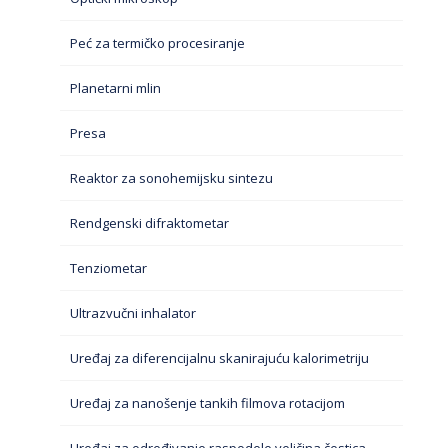
Peć za termičko procesiranje
Planetarni mlin
Presa
Reaktor za sonohemijsku sintezu
Rendgenski difraktometar
Tenziometar
Ultrazvučni inhalator
Uređaj za diferencijalnu skanirajuću kalorimetriju
Uređaj za nanošenje tankih filmova rotacijom