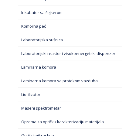
Inkubator sa šejkerom
Komorna peć
Laboratorijska sušnica
Laboratorijski reaktor i visokoenergetski dispenzer
Laminarna komora
Laminarna komora sa protokom vazduha
Liofilizator
Maseni spektrometar
Oprema za optičku karakterizaciju materijala
Optički mikroskop