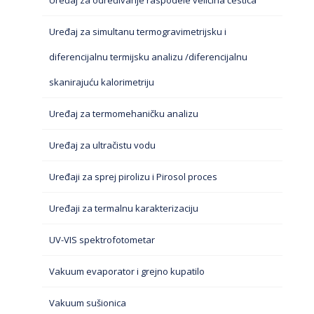
Uređaj za određivanje raspodele veličina čestica
Uređaj za simultanu termogravimetrijsku i
diferencijalnu termijsku analizu /diferencijalnu
skanirajuću kalorimetriju
Uređaj za termomehaničku analizu
Uređaj za ultračistu vodu
Uređaji za sprej pirolizu i Pirosol proces
Uređaji za termalnu karakterizaciju
UV-VIS spektrofotometar
Vakuum evaporator i grejno kupatilo
Vakuum sušionica