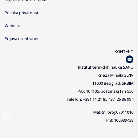
Politika privatnosti
Webmail
Prijava na intranet
KONTAKT
Institut tehničkih nauka SANU
Kneza Mihaila 35/IV
11000 Beograd, SRBIJA
PAK 104105, poštanski fah 550
Telefon: +381 11 21 85 437; 26 36 994
♿
Matični broj:07011016
PIB: 100039438