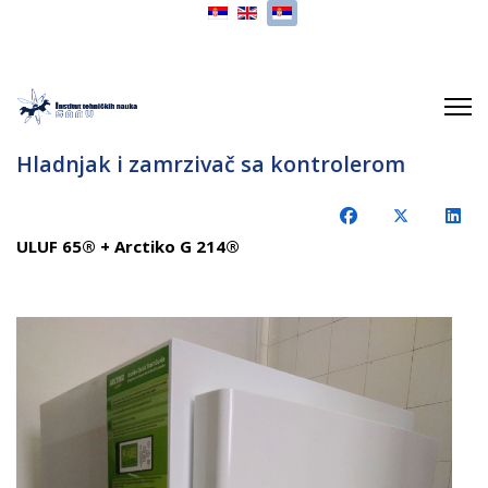
Izaberite vaš jezik
Hladnjak i zamrzivač sa kontrolerom
ULUF 65® + Arctiko G 214®