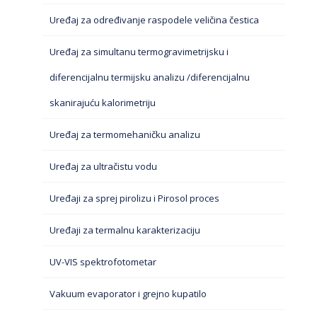
Uređaj za određivanje raspodele veličina čestica
Uređaj za simultanu termogravimetrijsku i
diferencijalnu termijsku analizu /diferencijalnu
skanirajuću kalorimetriju
Uređaj za termomehaničku analizu
Uređaj za ultračistu vodu
Uređaji za sprej pirolizu i Pirosol proces
Uređaji za termalnu karakterizaciju
UV-VIS spektrofotometar
Vakuum evaporator i grejno kupatilo