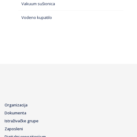
Vakuum sušionica
Vodeno kupatilo
Organizacija
Dokumenta
Istraživačke grupe
Zaposleni
Digitalni repozitorijum