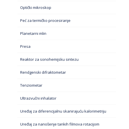
Optički mikroskop
Peć za termičko procesiranje
Planetarni mlin
Presa
Reaktor za sonohemijsku sintezu
Rendgenski difraktometar
Tenziometar
Ultrazvučni inhalator
Uređaj za diferencijalnu skanirajuću kalorimetriju
Uređaj za nanošenje tankih filmova rotacijom