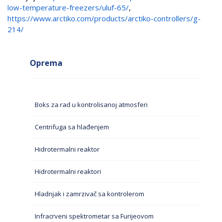
low-temperature-freezers/uluf-65/
,
https://www.arctiko.com/products/arctiko-controllers/g-
214/
Oprema
Boks za rad u kontrolisanoj atmosferi
Centrifuga sa hlađenjem
Hidrotermalni reaktor
Hidrotermalni reaktori
Hladnjak i zamrzivač sa kontrolerom
Infracrveni spektrometar sa Furijeovom