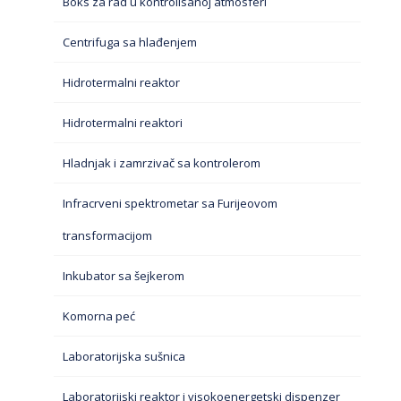
Boks za rad u kontrolisanoj atmosferi
Centrifuga sa hlađenjem
Hidrotermalni reaktor
Hidrotermalni reaktori
Hladnjak i zamrzivač sa kontrolerom
Infracrveni spektrometar sa Furijeovom
transformacijom
Inkubator sa šejkerom
Komorna peć
Laboratorijska sušnica
Laboratorijski reaktor i visokoenergetski dispenzer