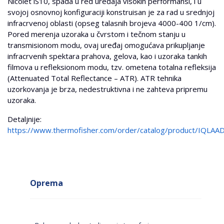
Nicolet iS10, spada u red uređaja visokih performansi, i u
svojoj osnovnoj konfiguraciji konstruisan je za rad u srednjoj
infracrvenoj oblasti (opseg talasnih brojeva 4000-400 1/cm).
Pored merenja uzoraka u čvrstom i tečnom stanju u
transmisionom modu, ovaj uređaj omogućava prikupljanje
infracrvenih spektara prahova, gelova, kao i uzoraka tankih
filmova u refleksionom modu, tzv. ometena totalna refleksija
(Attenuated Total Reflectance – ATR). ATR tehnika
uzorkovanja je brza, nedestruktivna i ne zahteva pripremu
uzoraka.
Detaljnije:
https://www.thermofisher.com/order/catalog/product/IQ
Oprema