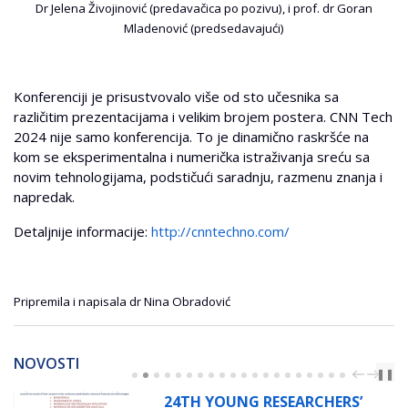
Dr Jelena Živojinović (predavačica po pozivu), i prof. dr Goran
Mladenović (predsedavajući)
Konferenciji je prisustvovalo više od sto učesnika sa
različitim prezentacijama i velikim brojem postera. CNN Tech
2024 nije samo konferencija. To je dinamično raskršće na
kom se eksperimentalna i numerička istraživanja sreću sa
novim tehnologijama, podstičući saradnju, razmenu znanja i
napredak.
Detaljnije informacije:
http://cnntechno.com/
Pripremila i napisala dr Nina Obradović
NOVOSTI
PREV
NEXT
❚❚
 RESEARCHERS’
RADIONICA „