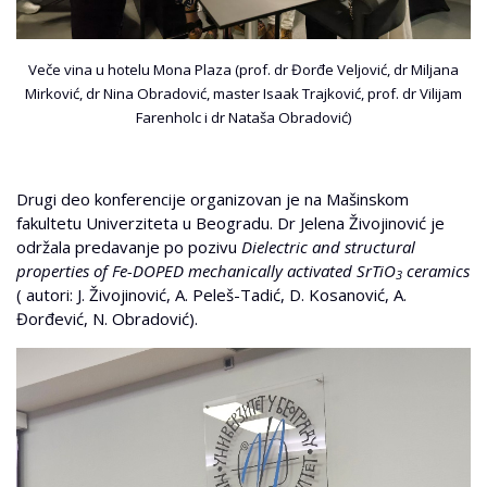
Veče vina u hotelu Mona Plaza (prof. dr Đorđe Veljović, dr Miljana
Mirković, dr Nina Obradović, master Isaak Trajković, prof. dr Vilijam
Farenholc i dr Nataša Obradović)
Drugi deo konferencije organizovan je na Mašinskom
fakultetu Univerziteta u Beogradu. Dr Jelena Živojinović je
održala predavanje po pozivu
Dielectric and structural
properties of Fe-DOPED mechanically activated SrTiO
ceramics
3
( autori: J. Živojinović, A. Peleš-Tadić, D. Kosanović, A.
Đorđević, N. Obradović).