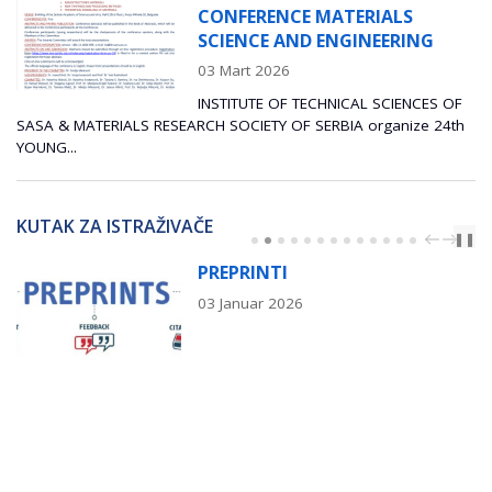
 MATERIALS
SIMULACIJA 
 ENGINEERING
ZA NAPREDNE
PRIMENE“
24 Januar 2026
ECHNICAL SCIENCES OF
SERBIA organize 24th
Radionica posvećena integraciji simulacija
napredne industrijske primene, u...
KUTAK ZA ISTRAŽIVAČE
PREV
NEXT
❚❚
I
IZBOR ČA
026
03 Januar 2