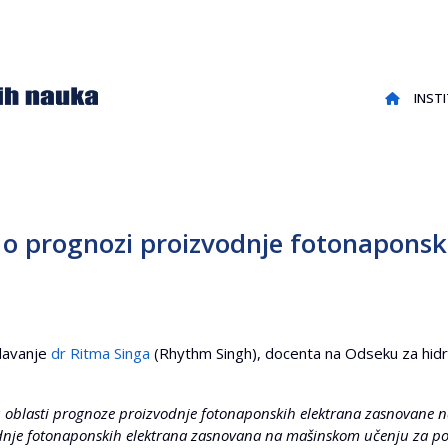
INST
 o prognozi proizvodnje fotonaponsk
edavanje
dr Ritma Singa
(Rhythm Singh), docenta na Odseku za hidro 
 u oblasti prognoze proizvodnje fotonaponskih elektrana zasnovane
nje fotonaponskih elektrana zasnovana na mašinskom učenju za podr