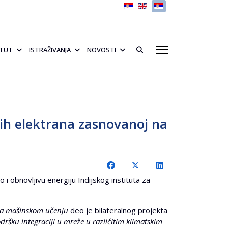
Izaberite vaš jezik
ITUT
ISTRAŽIVANJA
NOVOSTI
ih elektrana zasnovanoj na
i obnovljivu energiju Indijskog instituta za
 na mašinskom učenju
deo je bilateralnog projekta
šku integraciji u mreže u različitim klimatskim