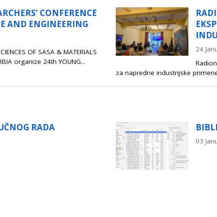
RADIONICA „INTEGRACIJA SIMULACIJA I
EKSPERIMENATA ZA NAPREDNE
INDUSTRIJSKE PRIMENE“
24 Januar 2026
Radionica posvećena integraciji simulacija i eksperimenata
ske primene, u...
Be
BIBLIOGRAFSKI ALATI
03 Januar 2026