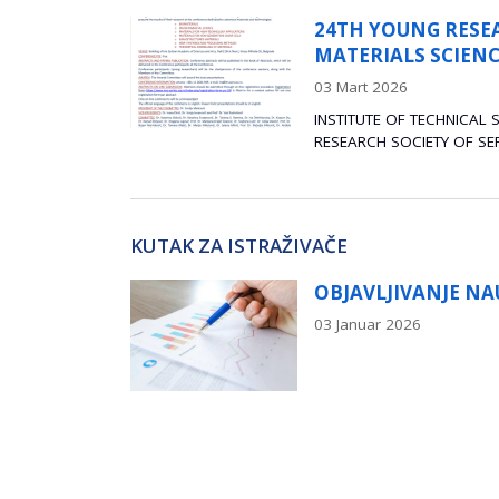
NG RESEARCHERS’ CONFERENCE
S SCIENCE AND ENGINEERING
 TECHNICAL SCIENCES OF SASA & MATERIALS
ETY OF SERBIA organize 24th YOUNG...
za napredne industrij
KUTAK ZA ISTRAŽIVAČE
IVANJE NAUČNOG RADA
026