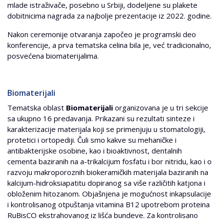
mlade istraživače, posebno u Srbiji, dodeljene su plakete
dobitnicima nagrada za najbolje prezentacije iz 2022. godine.
Nakon ceremonije otvaranja započeo je programski deo
konferencije, a prva tematska celina bila je, već tradicionalno,
posvećena biomaterijalima.
Biomaterijali
Tematska oblast
Biomaterijali
organizovana je u tri sekcije
sa ukupno 16 predavanja. Prikazani su rezultati sinteze i
karakterizacije materijala koji se primenjuju u stomatologiji,
protetici i ortopediji. Čuli smo kakve su mehaničke i
antibakterijske osobine, kao i bioaktivnost, dentalnih
cementa baziranih na a-trikalcijum fosfatu i bor nitridu, kao i o
razvoju makroporoznih biokeramičkih materijala baziranih na
kalcijum-hidroksiapatitu dopiranog sa više različitih katjona i
obloženim hitozanom. Objašnjena je mogućnost inkapsulacije
i kontrolisanog otpuštanja vitamina B12 upotrebom proteina
RuBisCO ekstrahovanog iz lišća bundeve. Za kontrolisano