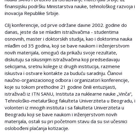
finansijsku podršku Ministarstva nauke, tehnološkog razvoja i
inovacija Republike Srbije.
Cilj konferencije, od prve održane davne 2002. godine do
danas, jeste da se mladim istraživačima - studentima
osnovnih, master i doktorskih studija, kao i doktorima nauka
mlađim od 35 godina, koji se bave naukom i inženjerstvom
novih materijala, omogući da prikažu svoje rezultate,
diskutuju sa iskusnijim istraživačima koji predsedavaju
sekcijama, sretnu kolege iz drugih institucija, razmene
iskustva i ostvare kontakte za buduću saradnju. Članovi
naučno-organizacionog odbora i organizatori konferencije,
koje su tokom prethodne 21 godine činili entuzijasti,
istraživači iz ITN SANU, Instituta za nuklearne nauke „Vinča“,
Tehnološko-metalurškog fakulteta Univerziteta u Beogradu, i
volonteri iz mnogih instituta i sa fakulteta Univerziteta u
Beogradu koji se bave naukom i inženjerstvom novih
materijala, ostali su pri početnom stavu da su svi učesnici
oslobođeni plaćanja kotizacije.