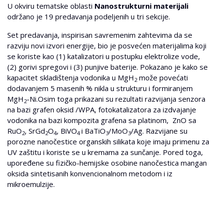
U okviru tematske oblasti
Nanostrukturni materijali
održano je 19 predavanja podeljenih u tri sekcije.
Set predavanja, inspirisan savremenim zahtevima da se
razviju novi izvori energije, bio je posvećen materijalima koji
se koriste kao (1) katalizatori u postupku elektrolize vode,
(2) gorivi spregovi i (3) punjive baterije. Pokazano je kako se
kapacitet skladištenja vodonika u MgH
može povećati
2
dodavanjem 5 masenih % nikla u strukturu i formiranjem
MgH
-Ni.Osim toga prikazani su rezultati razvijanja senzora
2
na bazi grafen oksid /WPA, fotokatalizatora za izdvajanje
vodonika na bazi kompozita grafena sa platinom, ZnO sa
RuO
, SrGd
O
, BiVO
i BaTiO
/MoO
/Ag. Razvijane su
2
2
4
4
3
3
porozne nanočestice organskih silikata koje imaju primenu za
UV zaštitu i koriste se u kremama za sunčanje. Pored toga,
upoređene su fizičko-hemijske osobine nanočestica mangan
oksida sintetisanih konvencionalnom metodom i iz
mikroemulzije.