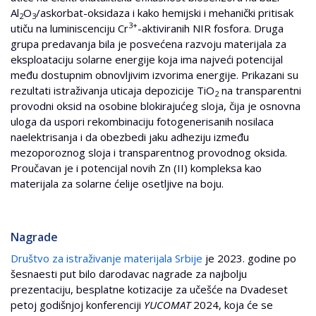
Al
O
/askorbat-oksidaza i kako hemijski i mehanički pritisak
2
3
3+
utiču na luminiscenciju Cr
-aktiviranih NIR fosfora. Druga
grupa predavanja bila je posvećena razvoju materijala za
eksploataciju solarne energije koja ima najveći potencijal
među dostupnim obnovljivim izvorima energije. Prikazani su
rezultati istraživanja uticaja depozicije TiO
na transparentni
2
provodni oksid na osobine blokirajućeg sloja, čija je osnovna
uloga da uspori rekombinaciju fotogenerisanih nosilaca
naelektrisanja i da obezbedi jaku adheziju između
mezoporoznog sloja i transparentnog provodnog oksida.
Proučavan je i potencijal novih Zn (II) kompleksa kao
materijala za solarne ćelije osetljive na boju.
Nagrade
Društvo za istraživanje materijala Srbije
je 2023. godine po
šesnaesti put bilo darodavac nagrade za najbolju
prezentaciju, besplatne kotizacije za učešće na Dvadeset
petoj godišnjoj konferenciji
YUCOMAT
2024, koja će se