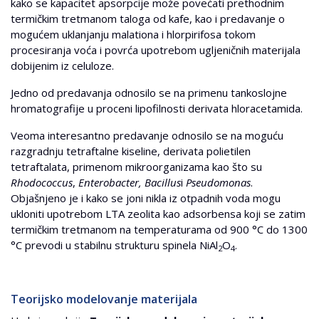
kako se kapacitet apsorpcije može povećati prethodnim
termičkim tretmanom taloga od kafe, kao i predavanje o
mogućem uklanjanju malationa i hlorpirifosa tokom
procesiranja voća i povrća upotrebom ugljeničnih materijala
dobijenim iz celuloze.
Jedno od predavanja odnosilo se na primenu tankoslojne
hromatografije u proceni lipofilnosti derivata hloracetamida.
Veoma interesantno predavanje odnosilo se na moguću
razgradnju tetraftalne kiseline, derivata polietilen
tetraftalata, primenom mikroorganizama kao što su
Rhodococcus
,
Enterobacter, Bacillus
i
Pseudomonas
.
Objašnjeno je i kako se joni nikla iz otpadnih voda mogu
ukloniti upotrebom LTA zeolita kao adsorbensa koji se zatim
termičkim tretmanom na temperaturama od 900 °C do 1300
°C prevodi u stabilnu strukturu spinela NiAl
O
.
2
4
Teorijsko modelovanje materijala