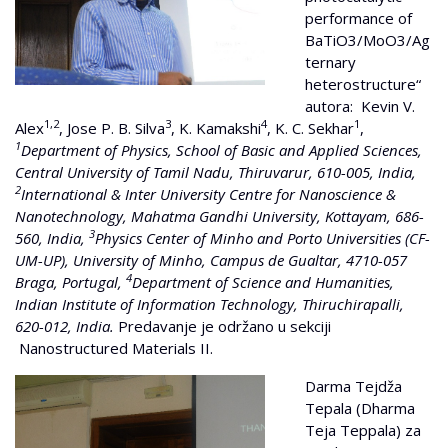
performance of
BaTiO3/MoO3/Ag
ternary
heterostructure“
autora: Kevin V.
1,2
3
4
1
Alex
, Jose P. B. Silva
, K. Kamakshi
, K. C. Sekhar
,
1
Department of Physics, School of Basic and Applied Sciences,
Central University of Tamil Nadu, Thiruvarur, 610-005, India,
2
International & Inter University Centre for Nanoscience &
Nanotechnology, Mahatma Gandhi University, Kottayam, 686-
3
560, India,
Physics Center of Minho and Porto Universities (CF-
UM-UP), University of Minho, Campus de Gualtar, 4710-057
4
Braga, Portugal,
Department of Science and Humanities,
Indian Institute of Information Technology, Thiruchirapalli,
620-012, India.
Predavanje je održano u sekciji
Nanostructured Materials II.
Darma Tejdža
Tepala (Dharma
Teja Teppala) za