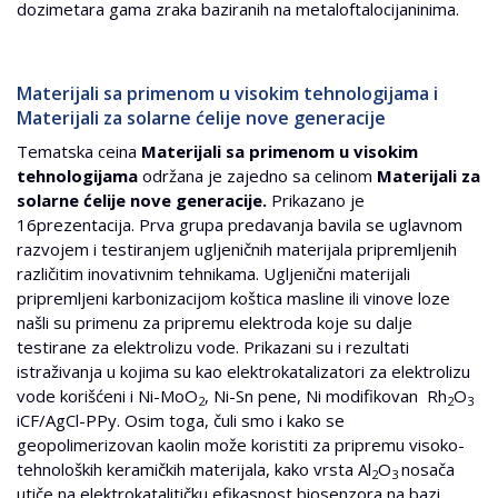
dozimetara gama zraka baziranih na metaloftalocijaninima.
Materijali sa primenom u visokim tehnologijama i
Materijali za solarne ćelije nove generacije
Tematska ceina
Materijali sa primenom u visokim
tehnologijama
održana je zajedno sa celinom
Materijali za
solarne ćelije nove generacije.
Prikazano je
16prezentacija. Prva grupa predavanja bavila se uglavnom
razvojem i testiranjem ugljeničnih materijala pripremljenih
različitim inovativnim tehnikama. Ugljenični materijali
pripremljeni karbonizacijom koštica masline ili vinove loze
našli su primenu za pripremu elektroda koje su dalje
testirane za elektrolizu vode. Prikazani su i rezultati
istraživanja u kojima su kao elektrokatalizatori za elektrolizu
vode korišćeni i Ni-MoO
, Ni-Sn pene, Ni modifikovan Rh
O
2
2
3
iCF/AgCl-PPy. Osim toga, čuli smo i kako se
geopolimerizovan kaolin može koristiti za pripremu visoko-
tehnoloških keramičkih materijala, kako vrsta Al
O
nosača
2
3
utiče na elektrokatalitičku efikasnost biosenzora na bazi