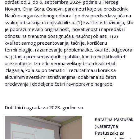
održati od 2. do 6. septembra 2024. godine u Herceg
Novom, Crna Gora. Osnovni parametri koje su predsednik
Naučno-organizacionog odbora i po dva predsedavajuća na
svakoj od sekcija ocenjivali bili su: (1) kvalitet istraživanja, što
je podrazumevalo originalnost, inovativnost i napredak u
odnosu na trenutna dostignuća u naučnoj oblasti, i (2)
kvalitet samog prezentovanja, tačnije, korišćenu
terminologiju, razumevanje problematike, kvalitet odgovora
na pitanja predsedavajućih i publike, kao i tehnički kvalitet
prezentacije. Između veoma velikog broja kvalitetnih
izlaganja, koja su po tematici i rezultatima u korak sa
aktuelnim svetskim istraživanjima, odabrana su četiri
predavanja i dodeljene četiri ravnopravne nagrade.
Dobitnici nagrada za 2023. godinu su:
Katažina Pastušak
(Katarzyna
Pastuszak) za