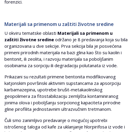
forenzici.
Materijali sa primenom u zaštiti životne sredine
U okviru tematske oblasti
Materijali sa primenom u
zaštiti životne sredine
održano je 8 predavanja koja su bila
organizovana u dve sekcije. Prva sekcija bila je posvećena
primeni prirodnih materijala na bazi glina kao što su kaolin i
bentonit, ili zeolita, i razvoju materijala sa poboljšanim
osobinama za sorpciju ili degradaciju polutanata iz vode.
Prikazani su rezultati primene bentonita modifikovanog
katjonskim površinski aktivnim supstancama za apsorpciju
karbamazepina, upotrebe brušit-metakaolinskog
geopolimera za fitostabilizaciju zemljišta kontaminiranog
jonima olova i poboljšanju sorpcionog kapaciteta prirodne
gline pirofilita jednostavnim ultrazvučnim tretmanom.
Čuli smo zanimljivo predavanje o mogućoj upotrebi
istrošenog taloga od kafe za uklanjanje hlorpirifosa iz vode i