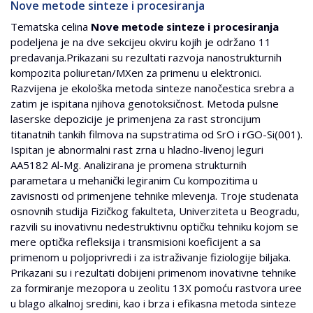
Nove metode sinteze i procesiranja
Tematska celina
Nove metode sinteze i procesiranja
podeljena je na dve sekcijeu okviru kojih je održano 11
predavanja.Prikazani su rezultati razvoja nanostrukturnih
kompozita poliuretan/MXen za primenu u elektronici.
Razvijena je ekološka metoda sinteze nanočestica srebra a
zatim je ispitana njihova genotoksičnost. Metoda pulsne
laserske depozicije je primenjena za rast stroncijum
titanatnih tankih filmova na supstratima od SrO i rGO-Si(001).
Ispitan je abnormalni rast zrna u hladno-livenoj leguri
AA5182 Al-Mg. Analizirana je promena strukturnih
parametara u mehanički legiranim Cu kompozitima u
zavisnosti od primenjene tehnike mlevenja. Troje studenata
osnovnih studija Fizičkog fakulteta, Univerziteta u Beogradu,
razvili su inovativnu nedestruktivnu optičku tehniku kojom se
mere optička refleksija i transmisioni koeficijent a sa
primenom u poljoprivredi i za istraživanje fiziologije biljaka.
Prikazani su i rezultati dobijeni primenom inovativne tehnike
za formiranje mezopora u zeolitu 13X pomoću rastvora uree
u blago alkalnoj sredini, kao i brza i efikasna metoda sinteze