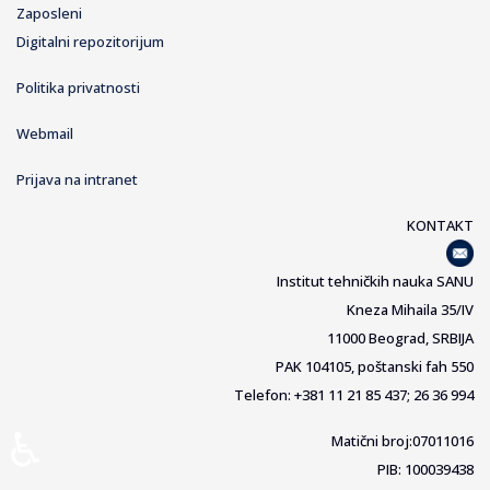
Zaposleni
Digitalni repozitorijum
Politika privatnosti
Webmail
Prijava na intranet
KONTAKT
Institut tehničkih nauka SANU
Kneza Mihaila 35/IV
11000 Beograd, SRBIJA
PAK 104105, poštanski fah 550
Telefon: +381 11 21 85 437; 26 36 994
♿
Matični broj:07011016
PIB: 100039438