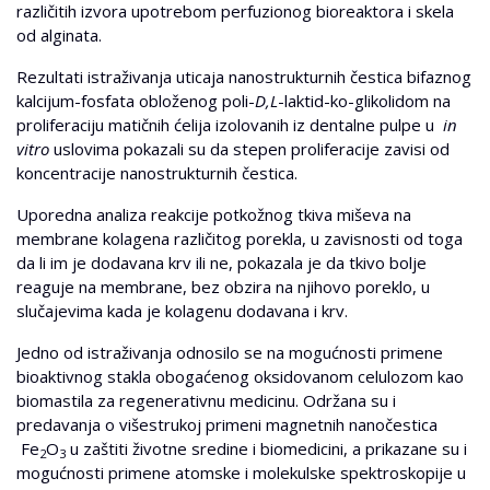
različitih izvora upotrebom perfuzionog bioreaktora i skela
od alginata.
Rezultati istraživanja uticaja nanostrukturnih čestica bifaznog
kalcijum-fosfata obloženog poli-
D,L
-laktid-ko-glikolidom na
proliferaciju matičnih ćelija izolovanih iz dentalne pulpe u
in
vitro
uslovima pokazali su da stepen proliferacije zavisi od
koncentracije nanostrukturnih čestica.
Uporedna analiza reakcije potkožnog tkiva miševa na
membrane kolagena različitog porekla, u zavisnosti od toga
da li im je dodavana krv ili ne, pokazala je da tkivo bolje
reaguje na membrane, bez obzira na njihovo poreklo, u
slučajevima kada je kolagenu dodavana i krv.
Jedno od istraživanja odnosilo se na mogućnosti primene
bioaktivnog stakla obogaćenog oksidovanom celulozom kao
biomastila za regenerativnu medicinu. Održana su i
predavanja o višestrukoj primeni magnetnih nanočestica
Fe
O
u zaštiti životne sredine i biomedicini, a prikazane su i
2
3
mogućnosti primene atomske i molekulske spektroskopije u