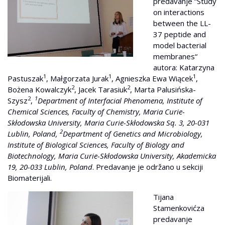
predavanje “Study
on interactions
between the LL-
37 peptide and
model bacterial
membranes“
autora: Katarzyna
1
1
1
Pastuszak
, Małgorzata Jurak
, Agnieszka Ewa Wiącek
,
2
2
Bożena Kowalczyk
, Jacek Tarasiuk
, Marta Palusińska-
2
1
Szysz
,
Department of Interfacial Phenomena, Institute of
Chemical Sciences, Faculty of Chemistry, Maria Curie-
Skłodowska University, Maria Curie-Skłodowska Sq. 3, 20-031
2
Lublin, Poland,
Department of Genetics and Microbiology,
Institute of Biological Sciences, Faculty of Biology and
Biotechnology, Maria Curie-Skłodowska University, Akademicka
19, 20-033 Lublin, Poland
. Predavanje je održano u sekciji
Biomaterijali.
Tijana
Stamenkovićza
predavanje