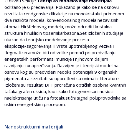
U okviru sekcije
Teorijsko modelovanje materijala
održano je 6 predavanja. Pokazano je kako se na osnovu
rezultata rendgenske difrakcije na monokristalu i primenom
dva različita modela, konvencionalnog modela nezavisnih
atoma i Hiršfeldovog modela, može odrediti kristalna
struktura hinuklidin tiosemikarbazona.Set izloženih studijaje
ukazao da teorijsko modelovanje procesa
eksplozije/sagorevanja ili vrste upotrebljenog veziva i
flegmatizeramože biti od velike pomoći pri predviđanju
energetskih performansi municije i njihovom daljem
razvijanju i unapređivanju. Razvijen je i teorijski model na
osnovu kog su predviđeni redoks potencijali 9 organskih
pigmenata a rezultati su upoređeni sa onima iz literature.
Izloženi su rezultati DFT proračuna optičkih osobina kvantnih
tačaka grafen oksida, kao i kako fotogenerisani nosioci
naelektrisanja utiču na fotoakustični signal poluprovodnika sa
uskim energetskim procepom.
Nanostrukturni materijali