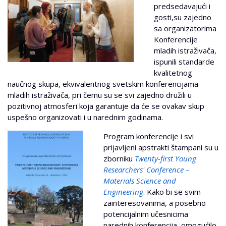
predsedavajući i
gosti,su zajedno
sa organizatorima
Konferencije
mladih istraživača,
ispunili standarde
kvalitetnog
naučnog skupa, ekvivalentnog svetskim konferencijama
mladih istraživača, pri čemu su se svi zajedno družili u
pozitivnoj atmosferi koja garantuje da će se ovakav skup
uspešno organizovati i u narednim godinama.
Program konferencije i svi
prijavljeni apstrakti štampani su u
zborniku
Twenty-first Young
Researchers' Conference –
Materials Science and
Engineering
. Kako bi se svim
zainteresovanima, a posebno
potencijalnim učesnicima
narednih konferencija, omogućilo