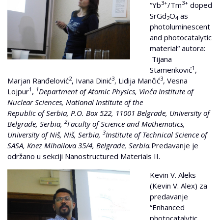
3+
3+
“Yb
/Tm
doped
SrGd
O
as
2
4
photoluminescent
and photocatalytic
material“ autora:
Tijana
1
Stamenković
,
2
3
3
Marjan Ranđelović
, Ivana Dinić
, Lidija Mančić
, Vesna
1
1
Lojpur
,
Department of Atomic Physics, Vinča Institute of
Nuclear Sciences, National Institute of the
Republic of Serbia, P.O. Box 522, 11001 Belgrade, University of
2
Belgrade, Serbia,
Faculty of Science and Mathematics,
3
University of Niš, Niš, Serbia,
Institute of Technical Science of
SASA, Knez Mihailova 35/4, Belgrade, Serbia.
Predavanje je
održano u sekciji Nanostructured Materials II.
Kevin V. Aleks
(Kevin V. Alex) za
predavanje
“Enhanced
photocatalytic