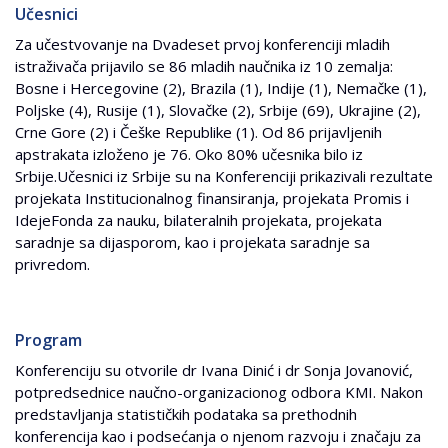
Učesnici
Za učestvovanje na Dvadeset prvoj konferenciji mladih
istraživača prijavilo se 86 mladih naučnika iz 10 zemalja:
Bosne i Hercegovine (2), Brazila (1), Indije (1), Nemačke (1),
Poljske (4), Rusije (1), Slovačke (2), Srbije (69), Ukrajine (2),
Crne Gore (2) i Češke Republike (1). Od 86 prijavljenih
apstrakata izloženo je 76. Oko 80% učesnika bilo iz
Srbije.Učesnici iz Srbije su na Konferenciji prikazivali rezultate
projekata Institucionalnog finansiranja, projekata Promis i
IdejeFonda za nauku, bilateralnih projekata, projekata
saradnje sa dijasporom, kao i projekata saradnje sa
privredom.
Program
Konferenciju su otvorile dr Ivana Dinić i dr Sonja Jovanović,
potpredsednice naučno-organizacionog odbora KMI. Nakon
predstavljanja statističkih podataka sa prethodnih
konferencija kao i podsećanja o njenom razvoju i značaju za