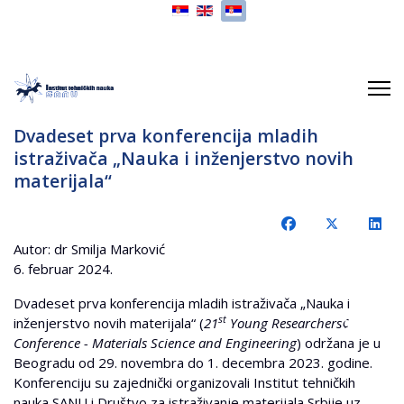
Izaberite vaš jezik
Dvadeset prva konferencija mladih
istraživača „Nauka i inženjerstvo novih
materijala“
Autor: dr Smilja Marković
6. februar 2024.
Dvadeset prva konferencija mladih istraživača „Nauka i
st
inženjerstvo novih materijala“ (
21
Young Researchers¢
Conference - Materials Science and Engineering
) održana je u
Beogradu od 29. novembra do 1. decembra 2023. godine.
Konferenciju su zajednički organizovali Institut tehničkih
nauka SANU i Društvo za istraživanje materijala Srbije uz