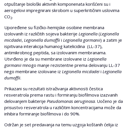
otpuštanje biološki aktivnih komponenata korišćeni su i
aerogelovi impregnirani skrobom u superkritičnim uslovima
CO
.
2
Upoređene su fizičko-hemijske osobine membrana
izolovanih iz različitih sojeva bakterije
Legionella
(
Legionella
micdadei
,
Legionella dumoffii
i
Legionella gormanii
) a zatim je
ispitivana interakcija humanog katelicidina (LL-37),
antimikrobnog peptida, sa izolovanim membranama.
Utvrđeno je da su membrane izolovane iz
Legionella
gormanii
mnogo manje rezistentne prema delovanju LL-37
nego membrane izolovane iz
Legionella micdadei
i
Legionella
dumoffii
.
Prikazani su rezultati istraživanja aktivnosti čestica
resveratrola prema rastu i formiranju biofilmova izazvanih
delovanjem bakterije
Pseudomonas aeruginosa
. Uočeno je da
prisustvo resveratrola u različitim koncentracijama može da
inhibira formiranje biofilmova i do 90%.
Održan je set predavanja na temu uzgoja koštanih ćelija iz