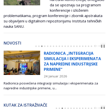
da se upoznaju sa programom
konferencije i izloženim
problematikama, program konferencije i zbornik apstrakata
su objavljeni u digitalnom repozitorijumu Instituta tehničkih
nauka SANU.
NOVOSTI
PREV
NEXT
❚❚
RADIONICA „INTEGRACIJA
SIMULACIJA I EKSPERIMENATA
ZA NAPREDNE INDUSTRIJSKE
PRIMENE“
24 Januar 2026
Radionica posvećena integraciji simulacija i eksperimenata za
napredne industrijske primene, u...
KUTAK ZA ISTRAŽIVAČE
PREV
NEXT
❚❚