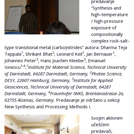
predavanje
“Synthesis and
high-temperature
/ high-pressure
exposure of
compositionally
complex rock-salt-
type transitional metal (carbo)nitrides“ autora: Dharma Teja
1
2
1
1
Teppala
, Shrikant Bhat
, Leonard Keil
, Jan Bernauer
,
3
3
Johannes Peter
, Hans Joachim Kleebe
, Emanuel
1,4
1
Ionescu
,
Institute for Material Science, Technical University
2
of Darmstadt, 64287 Darmstadt, Germany,
Photon Science,
3
DESY, 22607 Hamburg, Germany,
Institute for Applied
Geosciences, Technical University of Darmstadt, 64287
4
Darmstadt, Germany,
Fraunhofer IWKS, Brentanostrasse 2a,
63755 Alzenau, Germany
.
Predavanje je održano u sekciji
New Synthesis and Processing Methods I.
Svojim aktivnim
učešćem
predavači,