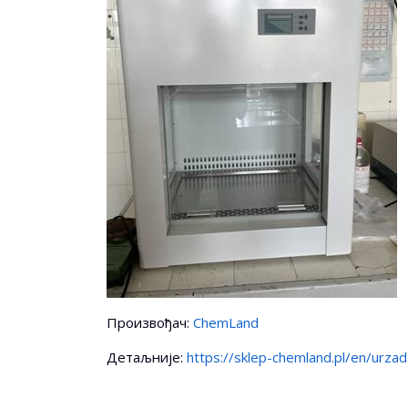
Произвођач:
ChemLand
Детаљније:
https://sklep-chemland.pl/en/urz