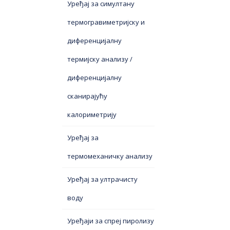
Уређај за симултану
термогравиметријску и
диференцијалну
термијску анализу /
диференцијалну
сканирајућу
калориметрију
Уређај за
термомеханичку анализу
Уређај за ултрачисту
воду
Уређаји за спреј пиролизу