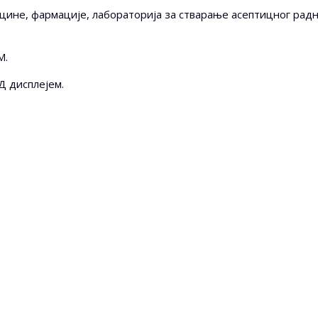
цине, фармације, лабораторија за стварање асептицног рад
M.
Д дисплејем.