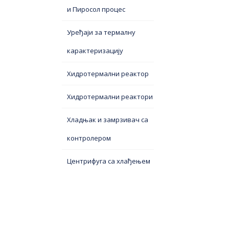
и Пиросол процес
Уређаји за термалну
карактеризацију
Хидротермални реактор
Хидротермални реактори
Хладњак и замрзивач са
контролером
Центрифуга са хлађењем