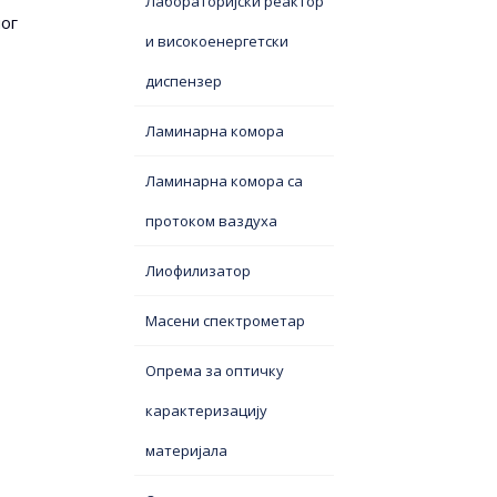
Лабораторијски реактор
ног
и високоенергетски
диспензер
Ламинарна комора
Ламинарна комора са
протоком ваздуха
Лиофилизатор
Масени спектрометар
Опрема за оптичку
карактеризацију
материјала