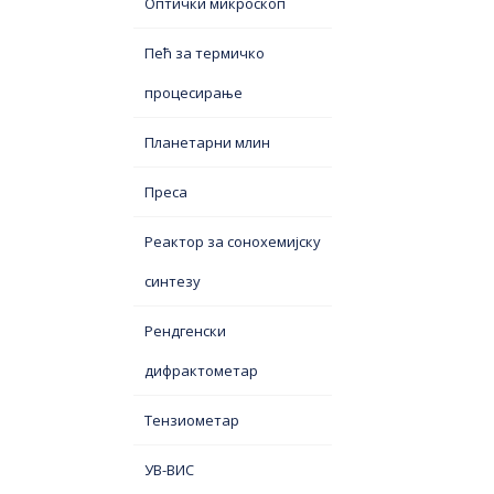
Оптички микроскоп
Пећ за термичко
процесирање
Планетарни млин
Преса
Реактор за сонохемијску
синтезу
Рендгенски
дифрактометар
Тензиометар
УВ-ВИС