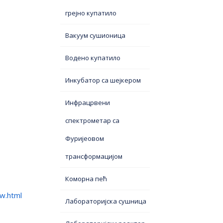
грејно купатило
Вакуум сушионица
Водено купатило
Инкубатор са шејкером
Инфрацрвени
спектрометар са
Фуријеовом
трансформацијом
Коморна пећ
w.html
Лабораторијска сушница