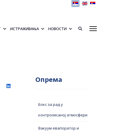
Изаберите ваш језик
Т
ИСТРАЖИВАЊА
НОВОСТИ
Опрема
Бокс за рад у
контролисаној атмосфери
Вакуум евапоратор и