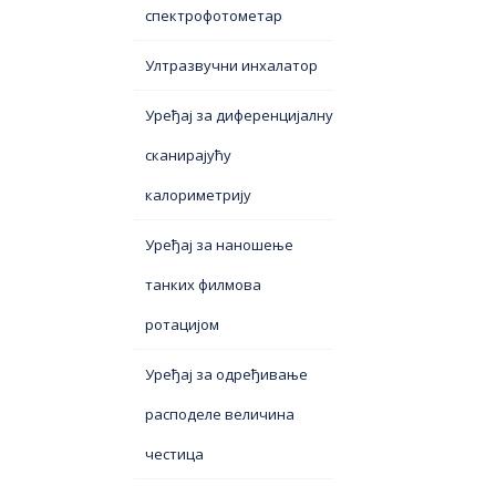
спектрофотометар
Ултразвучни инхалатор
Уређај за диференцијалну
сканирајућу
калориметрију
Уређај за наношење
танких филмова
ротацијом
Уређај за одређивање
расподеле величина
честица