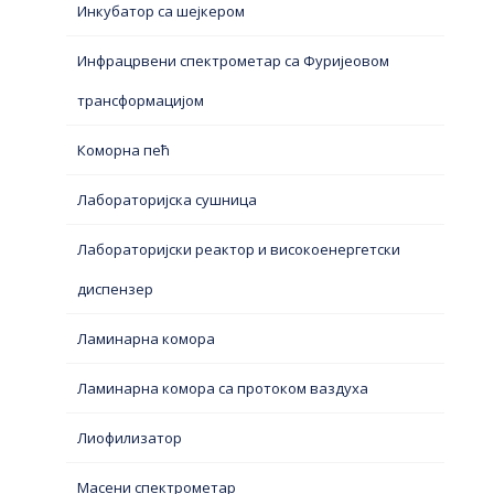
Инкубатор са шејкером
Инфрацрвени спектрометар са Фуријеовом
трансформацијом
Коморна пећ
Лабораторијска сушница
Лабораторијски реактор и високоенергетски
диспензер
Ламинарна комора
Ламинарна комора са протоком ваздуха
Лиофилизатор
Масени спектрометар