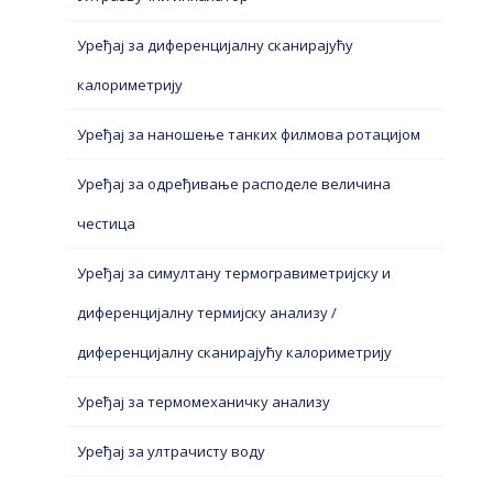
Уређај за диференцијалну сканирајућу
калориметрију
Уређај за наношење танких филмова ротацијом
Уређај за одређивање расподеле величина
честица
Уређај за симултану термогравиметријску и
диференцијалну термијску анализу /
диференцијалну сканирајућу калориметрију
Уређај за термомеханичку анализу
Уређај за ултрачисту воду