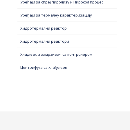
Уређаји за спреј пиролизу и Пиросол процес
Уређаји за термалну карактеризацију
Хидротермални реактор
Хидротермални реактори
Хладњак и замрзивач са контролером
Центрифуга са хлађењем