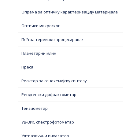
Опрема за оптичку карактеризацију материјала
Оптички микроскоп
Пећ за термичко процесирање
Планетарни млин
Преса
Реактор за сонохемијску синтезу
Рендгенски дифрактометар
Тензиометар
УВ-ВИС спектрофотометар
Ултразвучни инхалатор