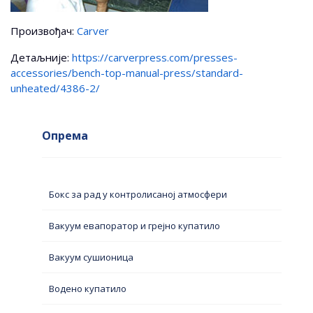
Произвођач:
Carver
Детаљније:
https://carverpress.com/presses-
accessories/bench-top-manual-press/standard-
unheated/4386-2/
Опрема
Бокс за рад у контролисаној атмосфери
Вакуум евапоратор и грејно купатило
Вакуум сушионица
Водено купатило