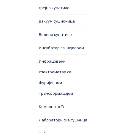
грејно купатило
Вакуум сушионица
Водено купатило
Инкубатор са шејкером
Инфрацрвени
спектрометар са
Фуријеовом
трансформацијом
Коморна пећ
Лабораторијска сушница