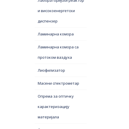
Лабораторијски реактор
и високоенергетски
диспензер
Ламинарна комора
Ламинарна комора са
протоком ваздуха
Лиофилизатор
Масени спектрометар
Опрема за оптичку
карактеризацију
материјала