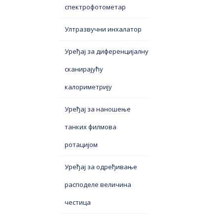
спектрофотометар
Ултразвучни инхалатор
Уређај за диференцијалну
сканирајућу
калориметрију
Уређај за наношење
танких филмова
ротацијом
Уређај за одређивање
расподеле величина
честица