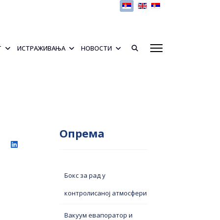
Изаберите ваш језик
Т
ИСТРАЖИВАЊА
НОВОСТИ
Опрема
Бокс за рад у
контролисаној атмосфери
Вакуум евапоратор и