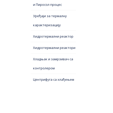
и Пиросол процес
Уређаји за термалну
карактеризацију
Хидротермални реактор
Хидротермални реактори
Хладњак и замрзивач са
контролером
Центрифуга са хлађењем