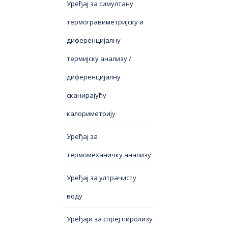
Уређај за симултану
термогравиметријску и
диференцијалну
термијску анализу /
диференцијалну
сканирајућу
калориметрију
Уређај за
термомеханичку анализу
Уређај за ултрачисту
воду
Уређаји за спреј пиролизу