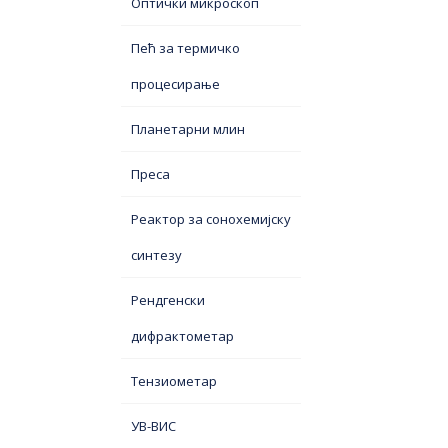
Оптички микроскоп
Пећ за термичко
процесирање
Планетарни млин
Преса
Реактор за сонохемијску
синтезу
Рендгенски
дифрактометар
Тензиометар
УВ-ВИС