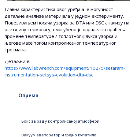
Главна карактеристика овог уређаја је могућност
детаљне анализе материјала у једном експерименту.
Повезивањем носача узорка за DTA или DSC анализу на
осетљиву термовагу, омогућено је паралелно праћења
промене температуре / топлотног флукса узорка и
његове масе током контролисаног температурног
третмана.
Детаљније:
https://www.labwrench.com/equipment/10275/setaram-
instrumentation-setsys-evolution-dta-dsc
Опрема
Бокс за рад у контролисаној атмосфери
Вакуум евапоратор и грејно купатило