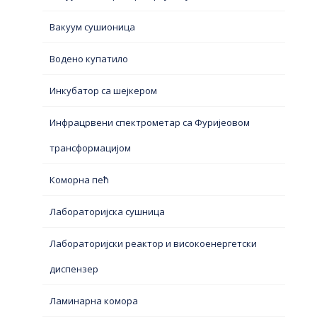
Вакуум сушионица
Водено купатило
Инкубатор са шејкером
Инфрацрвени спектрометар са Фуријеовом
трансформацијом
Коморна пећ
Лабораторијска сушница
Лабораторијски реактор и високоенергетски
диспензер
Ламинарна комора