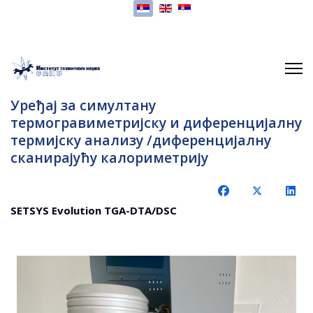
Изаберите ваш језик
Уређај за симултану
термогравиметријску и диференцијалну
термијску анализу /диференцијалну
сканирајућу калориметрију
SETSYS Evolution TGA-DTA/DSC