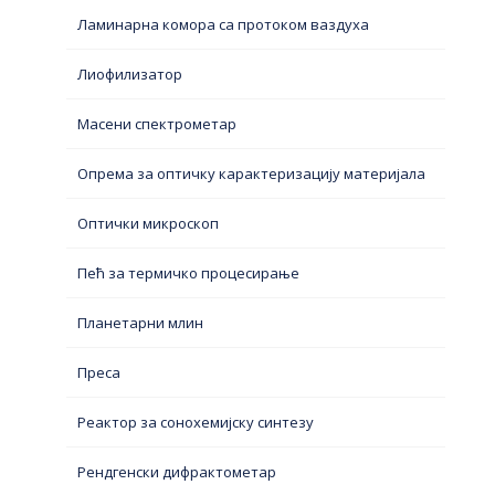
Ламинарна комора са протоком ваздуха
Лиофилизатор
Масени спектрометар
Опрема за оптичку карактеризацију материјала
Оптички микроскоп
Пећ за термичко процесирање
Планетарни млин
Преса
Реактор за сонохемијску синтезу
Рендгенски дифрактометар