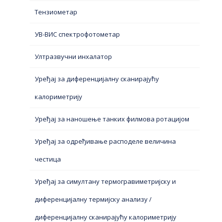
Тензиометар
УВ-ВИС спектрофотометар
Ултразвучни инхалатор
Уређај за диференцијалну сканирајућу
калориметрију
Уређај за наношење танких филмова ротацијом
Уређај за одређивање расподеле величина
честица
Уређај за симултану термогравиметријску и
диференцијалну термијску анализу /
диференцијалну сканирајућу калориметрију