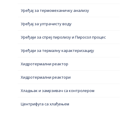
Уређај за термомеханичку анализу
Уређај за ултрачисту воду
Уређаји за спреј пиролизу и Пиросол процес
Уређаји за термалну карактеризацију
Хидротермални реактор
Хидротермални реактори
Хладњак и замрзивач са контролером
Центрифуга са хлађењем