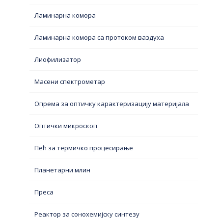
Ламинарна комора
Ламинарна комора са протоком ваздуха
Лиофилизатор
Масени спектрометар
Опрема за оптичку карактеризацију материјала
Оптички микроскоп
Пећ за термичко процесирање
Планетарни млин
Преса
Реактор за сонохемијску синтезу