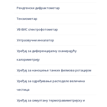
Рендгенски дифрактометар
Тензиометар
УВ-ВИС спектрофотометар
Ултразвучни инхалатор
Уређај за диференцијалну сканирајућу
калориметрију
Уређај за наношење танких филмова ротацијом
Уређај за одређивање расподеле величина
честица
Уређај за симултану термогравиметријску и