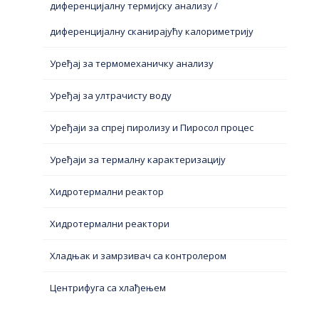
диференцијалну термијску анализу /
диференцијалну сканирајућу калориметрију
Уређај за термомеханичку анализу
Уређај за ултрачисту воду
Уређаји за спреј пиролизу и Пиросол процес
Уређаји за термалну карактеризацију
Хидротермални реактор
Хидротермални реактори
Хладњак и замрзивач са контролером
Центрифуга са хлађењем