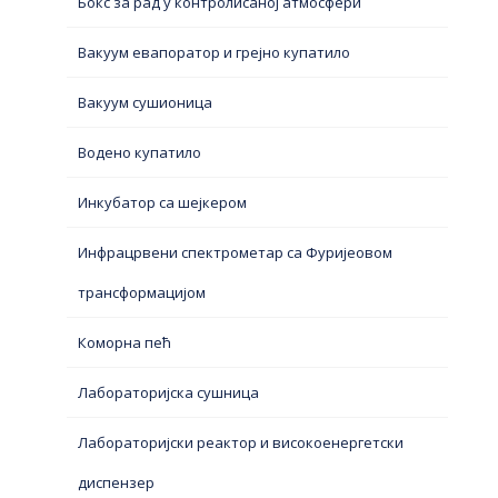
Бокс за рад у контролисаној атмосфери
Вакуум евапоратор и грејно купатило
Вакуум сушионица
Водено купатило
Инкубатор са шејкером
Инфрацрвени спектрометар са Фуријеовом
трансформацијом
Коморна пећ
Лабораторијска сушница
Лабораторијски реактор и високоенергетски
диспензер