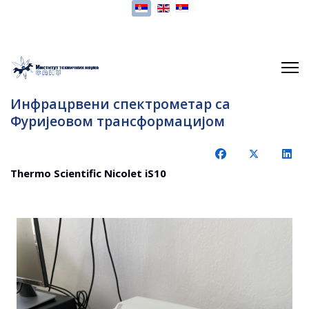
Изаберите ваш језик
Инфрацрвени спектрометар са
Фуријеовом трансформацијом
Thermo Scientific Nicolet iS10