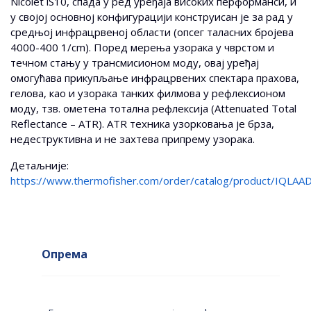
Nicolet iS10, спада у ред уређаја високих перформанси, и
у својој основној конфигурацији конструисан је за рад у
средњој инфрацрвеној области (опсег таласних бројева
4000-400 1/cm). Поред мерења узорака у чврстом и
течном стању у трансмисионом моду, овај уређај
омогућава прикупљање инфрацрвених спектара прахова,
гелова, као и узорака танких филмова у рефлексионом
моду, тзв. ометена тотална рефлексија (Attenuated Total
Reflectance – ATR). ATR техника узорковања је брза,
недеструктивна и не захтева припрему узорака.
Детаљније:
https://www.thermofisher.com/order/catalog/product/IQ
Опрема