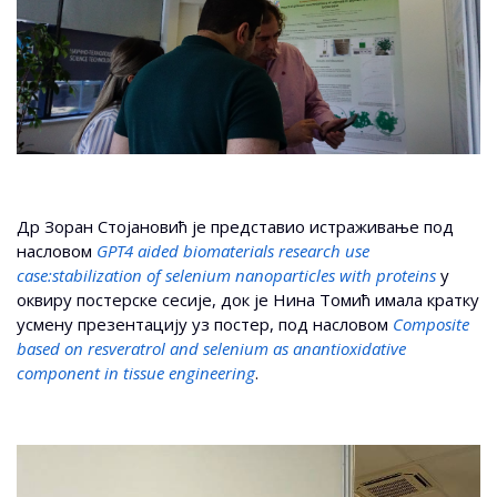
Др Зоран Стојановић je представио истраживање под
насловом
GPT4 aided biomaterials research use
case:stabilization of selenium nanoparticles with proteins
у
оквиру постерске сесије, док је Нина Томић имала кратку
усмену презентацију уз постер, под насловом
Composite
based
on
resveratrol
and
selenium
as
anantioxidative
component
in
tissue
engineering
.