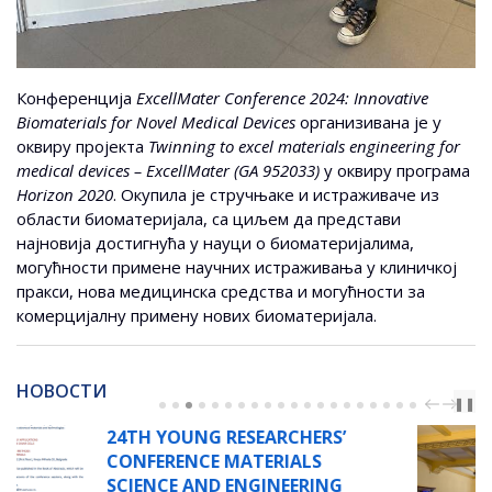
Конференција
ExcellMater Conference 2024: Innovative
Biomaterials for Novel Medical Devices
организивана је у
оквиру пројекта
Twinning to excel materials engineering for
medical devices – ExcellMater (GA 952033)
у оквиру програма
Horizon 2020
. Окупила је стручњаке и истраживаче из
области биоматеријала, са циљем да представи
најновија достигнућа у науци о биоматеријалима,
могућности примене научних истраживања у клиничкој
пракси, нова медицинска средства и могућности за
комерцијалну примену нових биоматеријала.
НОВОСТИ
PREV
NEXT
❚❚
’
РАДИОНИЦА „ИНТЕГРАЦИ
СИМУЛАЦИЈА И
ЕКСПЕРИМЕНАТА ЗА