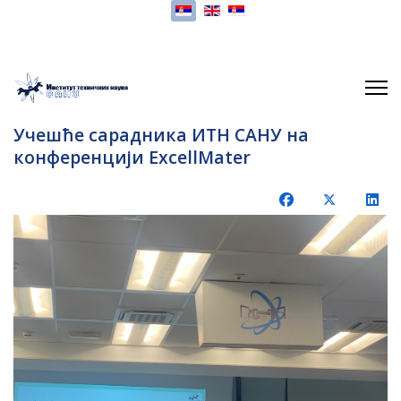
Изаберите ваш језик
Учешће сарадника ИТН САНУ на
конференцији ExcellMater