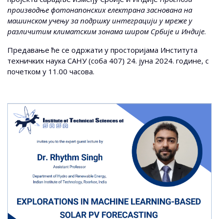
производње фотонапонских електрана заснована на
машинском учењу за подршку интеграцији у мреже у
различитим климатским зонама широм Србије и Индије
.
Предавање ће се одржати у просторијама Института
техничких наука САНУ (соба 407) 24. јуна 2024. године, с
почетком у 11.00 часова.