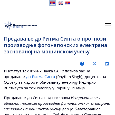
Изаберите ваш језик
Предавање др Ритма Синга о прогнози
производње фотонапонских електрана
заснованој на машинском учењу
Институт техничких наука САНУ позива вас на
предавање
др Ритма Синга
(Rhythm Singh), доцента на
Одсеку за хидро и обновљиву енергију Индијског
института за технологију у Руркију, Индија.
Предавање др Синга под насловом
Истраживања у
области прогнозе производње фотонапонских електрана
засноване на машинском учењу
део је билатералног
пројекта сарадње између Србије и Индије
Прогноза