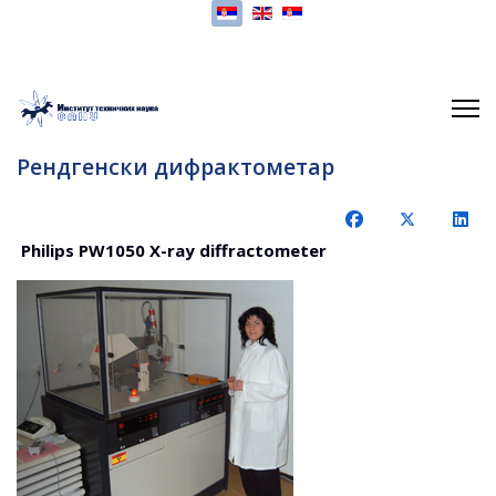
Изаберите ваш језик
Рендгенски дифрактометар
Philips PW1050 X-ray diffractometer