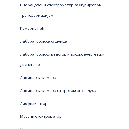
Инфрацрвени спектрометар са Фуријеовом
трансформацијом
Коморна пећ
Лабораторијска сушница
Лабораторијски реактор и високоенергетски
диспензер
Ламинарна комора
Ламинарна комора са протоком ваздуха
Лиофилизатор
Масени спектрометар