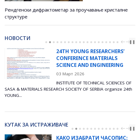
Рендгенски дифрактометар за проучавање кристалне
структуре
НОВОСТИ
PREV
NEXT
❚❚
24TH YOUNG RESEARCHERS’
CONFERENCE MATERIALS
SCIENCE AND ENGINEERING
03 Март 2026
INSTITUTE OF TECHNICAL SCIENCES OF
ARCH SOCIETY OF SERBIA organize 24th
Радионица посвећена 
експеримената за напр
КУТАК ЗА ИСТРАЖИВАЧЕ
PREV
NEXT
❚❚
КАКО ИЗАБРАТИ ЧАСОПИС: