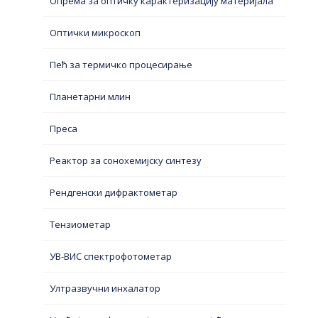
Опрема за оптичку карактеризацију материјала
Оптички микроскоп
Пећ за термичко процесирање
Планетарни млин
Преса
Реактор за сонохемијску синтезу
Рендгенски дифрактометар
Тензиометар
УВ-ВИС спектрофотометар
Ултразвучни инхалатор