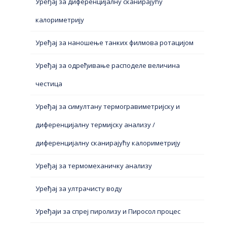
Уређај за диференцијалну сканирајућу
калориметрију
Уређај за наношење танких филмова ротацијом
Уређај за одређивање расподеле величина
честица
Уређај за симултану термогравиметријску и
диференцијалну термијску анализу /
диференцијалну сканирајућу калориметрију
Уређај за термомеханичку анализу
Уређај за ултрачисту воду
Уређаји за спреј пиролизу и Пиросол процес