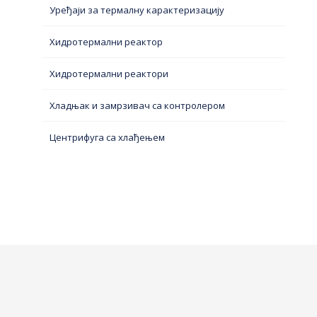
Уређаји за термалну карактеризацију
Хидротермални реактор
Хидротермални реактори
Хладњак и замрзивач са контролером
Центрифуга са хлађењем