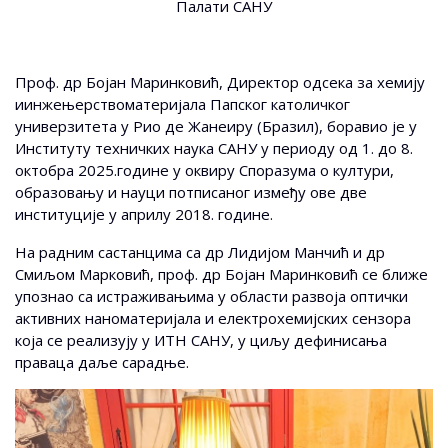
Палати САНУ
Проф. др Бојан Маринковић, Директор одсека за хемију
иинжењерствоматеријала Папског католичког
универзитета у Рио де Жанеиру (Бразил), боравио је у
Институту техничких наука САНУ у периоду од 1. до 8.
октобра 2025.године у оквиру Споразума о култури,
образовању и науци потписаног између ове две
институције у априлу 2018. године.
На радним састанцима са др Лидијом Манчић и др
Смиљом Марковић, проф. др Бојан Маринковић се ближе
упознао са истраживањима у области развоја оптички
активних наноматеријала и електрохемијских сензора
која се реализују у ИТН САНУ, у циљу дефинисања
праваца даље сарадње.