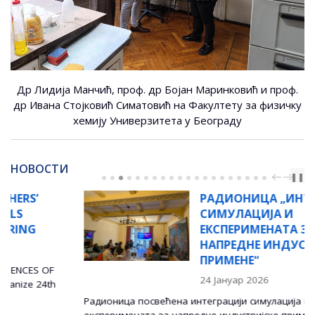
Др Лидија Манчић, проф. др Бојан Маринковић и проф.
др Ивана Стојковић Симатовић на Факултету за физичку
хемију Универзитета у Београду
НОВОСТИ
PREV
NEXT
❚❚
РАДИОНИЦА „ИНТЕГРАЦИЈА
СИМУЛАЦИЈА И
ЕКСПЕРИМЕНАТА ЗА
НАПРЕДНЕ ИНДУСТРИЈСКЕ
ПРИМЕНЕ“
24 Јануар 2026
Радионица посвећена интеграцији симулација и
експеримената за напредне индустријске примене, у...