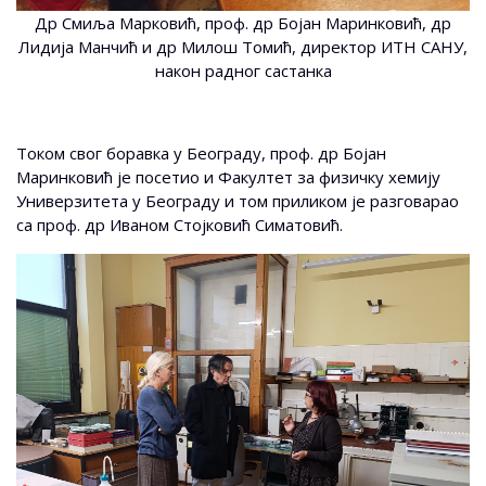
Др Смиља Марковић, проф. др Бојан Маринковић, др
Лидија Манчић и др Милош Томић, директор ИТН САНУ,
након радног састанка
Током свог боравка у Београду, проф. др Бојан
Маринковић је посетио и Факултет за физичку хемију
Универзитета у Београду и том приликом је разговарао
са проф. др Иваном Стојковић Симатовић.