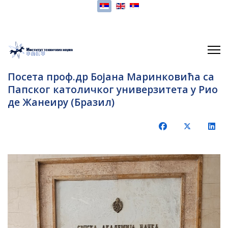
Изаберите ваш језик
Посета проф.др Бојана Маринковића са
Папског католичког универзитета у Рио
де Жанеиру (Бразил)