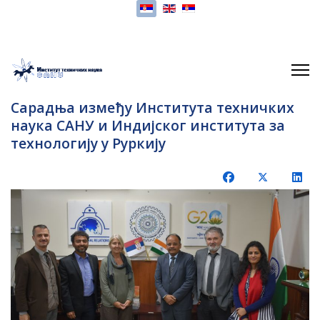
Изаберите ваш језик
Сарадња између Института техничких
наука САНУ и Индијског института за
технологију у Руркију