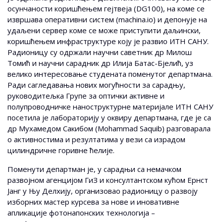
осунчаности коришћењем гејтвеја (DG100), на коме се
извршава оперативни систем (machina.io) и депонује на
удаљени сервер коме се може приступити даљински,
коришћењем инфраструктуре коју је развио ИТН САНУ.
Радионицу су одржали научни саветник др Милош
Томић и научни сарадник др Илија Батас-Бјелић, уз
велико интересовање студената поменутог департмана.
Ради сагледавања нових могућности за сарадњу,
руководитељка Групе за оптички активне и
полупроводничке наноструктурне материјале ИТН САНУ
посетила је лабораторију у оквиру департмана, где је са
др Мухамедом Сакибом (Mohammad Saquib) разговарала
о активностима и резултатима у вези са израдом
цилиндричне горивне ћелије.
Поменути департман је, у сарадњи са немачком
развојном агенцијом ГиЗ и консултантском кућом Ернст
Јанг у Њу Делхију, организовао радионицу о развоју
изборних мастер курсева за нове и иновативне
апликације фотонапонских технологија –