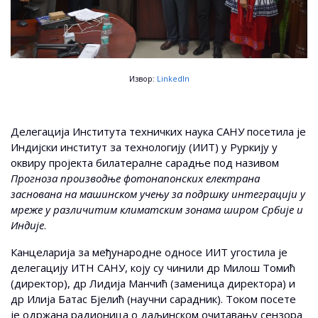
Извор:
LinkedIn
Делегација Института техничких наука САНУ посетила је
Индијски институт за технологију (ИИТ) у Руркију у
оквиру пројекта билатералне сарадње под називом
Прогноза производње фотонапонских електрана
заснована на машинском учењу за подршку интеграцији у
мреже у различитим климатским зонама широм Србије и
Индије
.
Канцеларија за међународне односе ИИТ угостила је
делегацију ИТН САНУ, коју су чинили др Милош Томић
(директор), др Лидија Манчић (заменица директора) и
др Илија Батас Бјелић (научни сарадник). Током посете
је одржана радионица о даљинском очитавању сензора