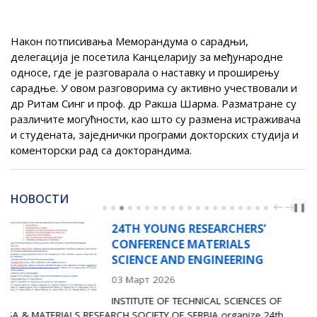
Након потписивања Меморандума о сарадњи,
делегација је посетила Канцеларију за међународне
односе, где је разговарала о наставку и проширењу
сарадње. У овом разговорима су активно учествовали и
др Ритам Синг и проф. др Ракша Шарма. Разматране су
различите могућности, као што су размена истраживача
и студената, заједнички програми докторских студија и
коменторски рад са докторандима.
НОВОСТИ
PREV
NEXT
❚❚
RS’
РАДИОНИЦА „ИНТЕГР
S
СИМУЛАЦИЈА И
ING
ЕКСПЕРИМЕНАТА ЗА
НАПРЕДНЕ ИНДУСТРИЈ
ПРИМЕНЕ“
NCES OF
24 Јануар 2026
ze 24th