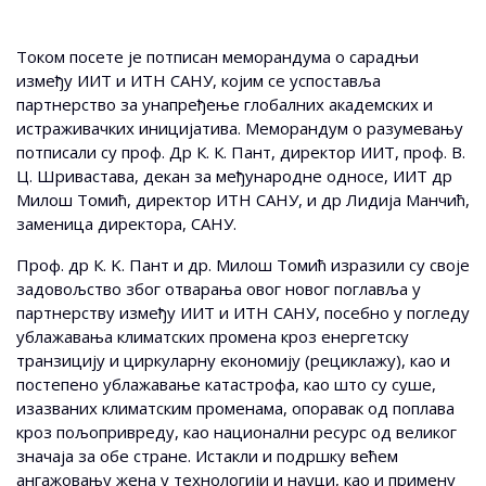
Током посете је потписан меморандума о сарадњи
између ИИТ и ИТН САНУ, којим се успоставља
партнерство за унапређење глобалних академских и
истраживачких иницијатива. Меморандум о разумевању
потписали су проф. Др К. К. Пант, директор ИИТ, проф. В.
Ц. Шривастава, декан за међународне односе, ИИТ др
Милош Томић, директор ИТН САНУ, и др Лидија Манчић,
заменица директора, САНУ.
Проф. др К. K. Пант и др. Милош Томић изразили су своје
задовољство због отварања овог новог поглавља у
партнерству између ИИТ и ИТН САНУ, посебно у погледу
ублажавања климатских промена кроз енергетску
транзицију и циркуларну економију (рециклажу), као и
постепено ублажавање катастрофа, као што су суше,
изазваних климатским променама, опоравак од поплава
кроз пољопривреду, као национални ресурс од великог
значаја за обе стране. Истакли и подршку већем
ангажовању жена у технологији и науци, као и примену