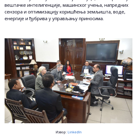
вештачке интелигенције, машинског учења, напредних
сензора и оптимизацију коришћења земљишта, воде,
енергије и ђубрива у управљању приносима.
Извор:
LinkedIn