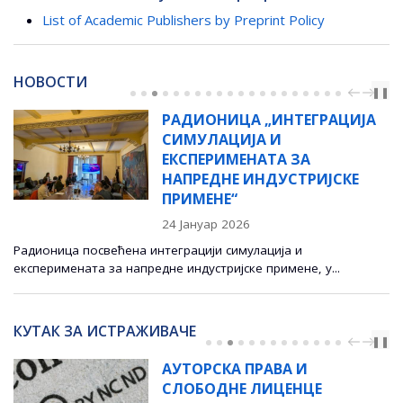
List of Academic Publishers by Preprint Policy
НОВОСТИ
PREV
NEXT
❚❚
РАДИОНИЦА „ИНТЕГРАЦИЈА
СИМУЛАЦИЈА И
ЕКСПЕРИМЕНАТА ЗА
НАПРЕДНЕ ИНДУСТРИЈСКЕ
ПРИМЕНЕ“
24 Јануар 2026
Радионица посвећена интеграцији симулација и
експеримената за напредне индустријске примене, у...
КУТАК ЗА ИСТРАЖИВАЧЕ
PREV
NEXT
❚❚
АУТОРСКА ПРАВА И
СЛОБОДНЕ ЛИЦЕНЦЕ