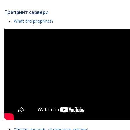
Препринт сервери
What are preprints?
The ins and outs of preprints servers