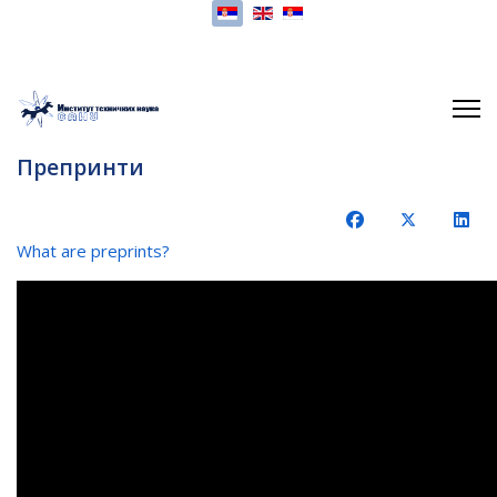
Изаберите ваш језик
Препринти
What are preprints?